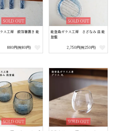
SOLD OUT
SOLD OUT
ラス工房 銀箔箸置き 能
能登島ガラス工房 さざなみ 皿 能
登藍
880円(税80円)
2,750円(税250円)
SOLD OUT
SOLD OUT