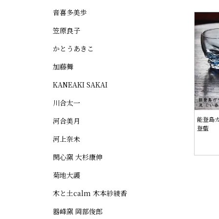
音喜多美歩
笠原良子
かとうあきこ
加藤舞
KANEAKI SAKAI
川合太一
能登島ガ
河合美月
登藍
河上奈未
閑心窯 大杉康伸
菊地大護
木と土calm 木本紗綾香
器峰窯 岡部俊郎