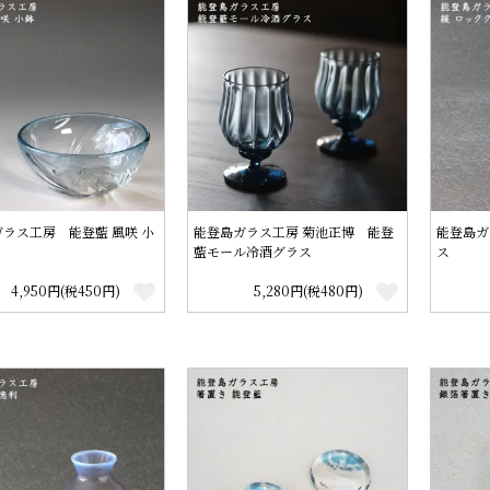
ラス工房 能登藍 風咲 小
能登島ガラス工房 菊池正博 能登
能登島ガ
藍モール冷酒グラス
ス
4,950円(税450円)
5,280円(税480円)