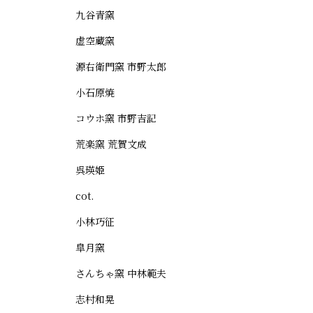
九谷青窯
虚空蔵窯
源右衛門窯 市野太郎
小石原焼
コウホ窯 市野吉記
荒楽窯 荒賀文成
呉瑛姫
cot.
小林巧征
皐月窯
さんちゃ窯 中林範夫
志村和晃