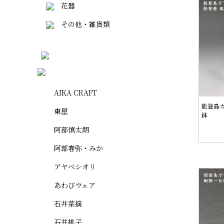
花器
その他・雑貨類
AIKA CRAFT
能登島ガ
東屋
鉢
阿部慎太朗
阿部春弥・みか
アヤベシオリ
あわびウェア
石井菜摘
石井桃子