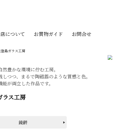
当店について
お買物ガイド
お問合せ
能登島ガラス工房
自然豊かな環境に佇む工房。
残しつつ、まるで陶磁器のような質感と色。
機能が両立した作品です。
ガラス工房
鏡餅