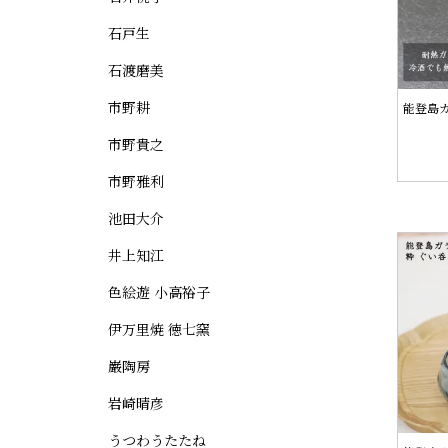
石戸生
石渡磨美
市野耕
能登島
市野貴之
市野雅利
池田大介
井上知江
色絵遊 小高裕子
伊万里焼 徳七窯
巌陶房
岩崎晴彦
うつわうたたね