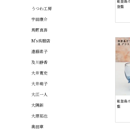
能登島ガ
登藍
うつわ工房
宇田康介
馬野真吾
M's呉服店
遠藤素子
及川静香
大井寛史
大井萌子
大江一人
能登島ガ
大隅新
藍
大原拓也
奥田章