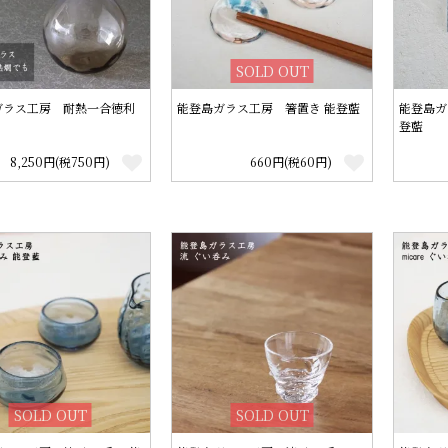
SOLD OUT
ガラス工房 耐熱一合徳利
能登島ガラス工房 箸置き 能登藍
能登島ガ
登藍
8,250円(税750円)
660円(税60円)
SOLD OUT
SOLD OUT