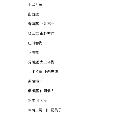
十二月窯
出西窯
春萌窯 小辻真一
省三窯 市野秀作
庄田春海
正陶苑
昇陽窯 大上裕樹
しずく窯 中西忠博
進藤純子
信凜窯 仲岡信人
鈴木 まどか
空萌工房 田口紀美子