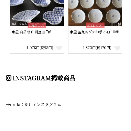
SOLD OUT
SOLD OUT
東屋 白岳窯 印判豆皿 7種
東屋 藍九谷プチ印手 小皿 10種
1,078円(税98円)
1,870円(税170円)
INSTAGRAM掲載商品
→on la CRU. インスタグラム