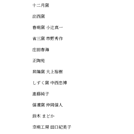
十二月窯
出西窯
春萌窯 小辻真一
省三窯 市野秀作
庄田春海
正陶苑
昇陽窯 大上裕樹
しずく窯 中西忠博
進藤純子
信凜窯 仲岡信人
鈴木 まどか
空萌工房 田口紀美子