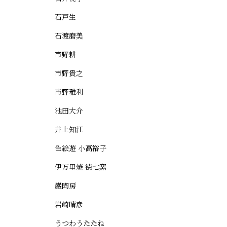
石戸生
石渡磨美
市野耕
市野貴之
市野雅利
池田大介
井上知江
色絵遊 小高裕子
伊万里焼 徳七窯
巌陶房
岩崎晴彦
うつわうたたね