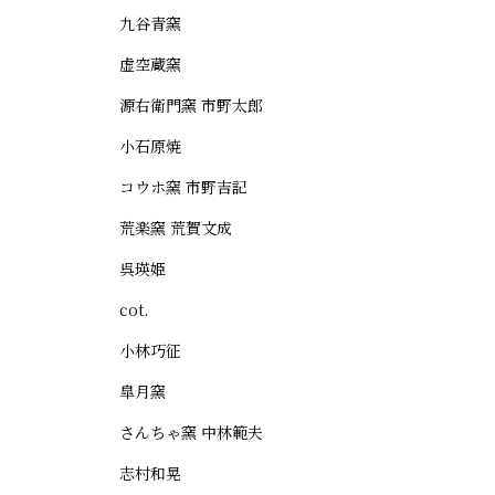
九谷青窯
虚空蔵窯
源右衛門窯 市野太郎
小石原焼
コウホ窯 市野吉記
荒楽窯 荒賀文成
呉瑛姫
cot.
小林巧征
皐月窯
さんちゃ窯 中林範夫
志村和晃