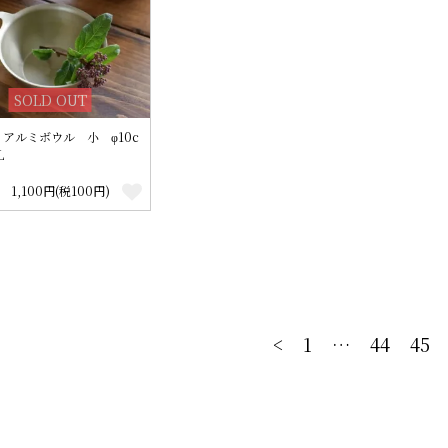
SOLD OUT
アルミボウル 小 φ10c
L
1,100円(税100円)
<
1
…
44
45