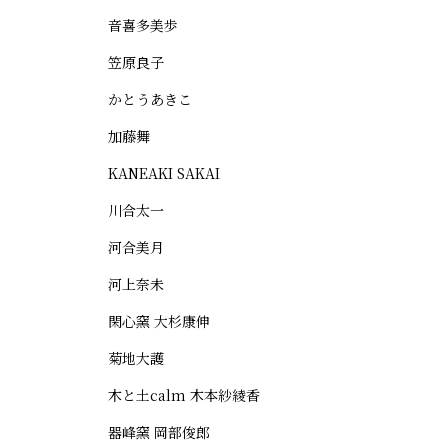
音喜多美歩
笠原良子
かとうあきこ
加藤舞
KANEAKI SAKAI
川合太一
河合美月
河上奈未
閑心窯 大杉康伸
菊地大護
木と土calm 木本紗綾香
器峰窯 岡部俊郎