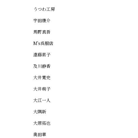
うつわ工房
宇田康介
馬野真吾
M's呉服店
遠藤素子
及川静香
大井寛史
大井萌子
大江一人
大隅新
大原拓也
奥田章