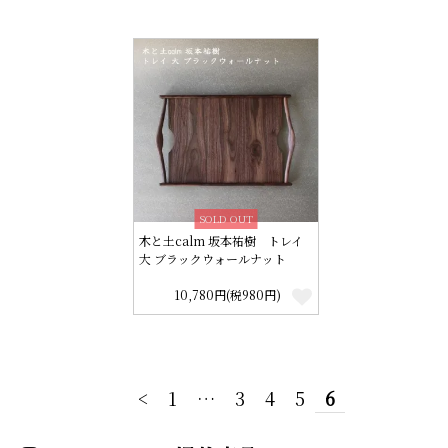
SOLD OUT
木と土calm 坂本祐樹 トレイ
大 ブラックウォールナット
10,780円(税980円)
<
1
…
3
4
5
6