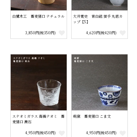
白鷺木工 蕎麦猪口 ナチュラル
大井寛史 青白磁 蛍手 丸底カ
ップ【5】
3,850円(税350円)
4,620円(税420円)
スナオミガラス 高橋ナオミ 蕎
萌窯 蕎麦猪口 こま文
麦猪口 漱石
4,950円(税450円)
4,950円(税450円)