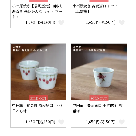
小石原焼き【翁明窯元】面取り
小石原焼き 蕎麦猪口 ドット
湯呑み 飛びかんな マット ツー
【上鶴窯】
トン
1,540円(税140円)
1,650円(税150円)
SOLD OUT
SOLD OUT
中田窯 釉裏紅 蕎麦猪口（小）
中田窯 蕎麦猪口 小 釉裏紅 枝
吊るし柿
垂梅
1,650円(税150円)
1,650円(税150円)