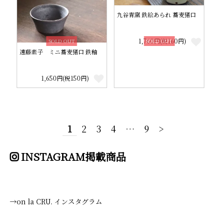
九谷青窯 鉄絵あられ 蕎麦猪口
1,760円(税160円)
SOLD OUT
SOLD OUT
遠藤素子 ミニ蕎麦猪口 鉄釉
1,650円(税150円)
1
2
3
4
…
9
>
INSTAGRAM掲載商品
→on la CRU. インスタグラム