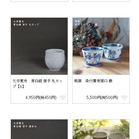
大井寛史 青白磁 蛍手 丸カッ
萌窯 染付蕎麦猪口 鹿
プ【6】
4,950円(税450円)
5,500円(税500円)