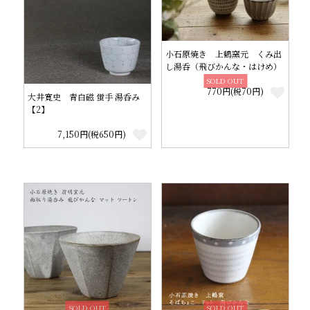
小石原焼き 上鶴窯元 くみ出
し湯呑（飛びかんな・はけめ）
SOLD OUT
770円(税70円)
大井寛史 青白磁 蛍手 湯呑み
【2】
7,150円(税650円)
SOLD OUT
SOLD OUT