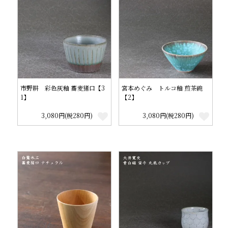
市野耕 彩色灰釉 蕎麦猪口【3
宮本めぐみ トルコ釉 煎茶碗
1】
【2】
3,080円(税280円)
3,080円(税280円)