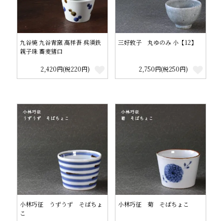
九谷焼 九谷青窯 高祥吾 呉須鉄
三好敦子 丸ゆのみ 小【12】
親子珠 蕎麦猪口
2,420円(税220円)
2,750円(税250円)
小林巧征 うずうず そばちょ
小林巧征 菊 そばちょこ
こ