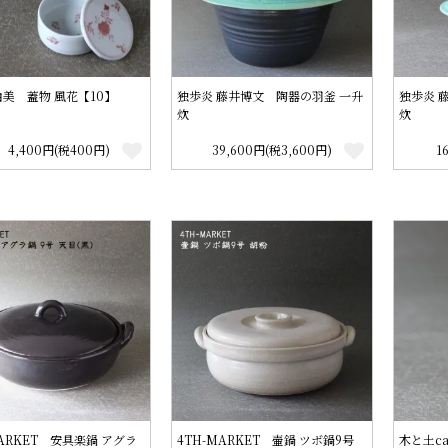
美 蓋物 風花【10】
独歩炎 藤井博文 陶器の羽釜 一升
独歩炎 
炊
炊
4,400円(税400円)
39,600円(税3,600円)
1
MARKET 安具楽鍋 アグラ
4TH-MARKET 壷鍋 ツボ鍋9号
木と土c