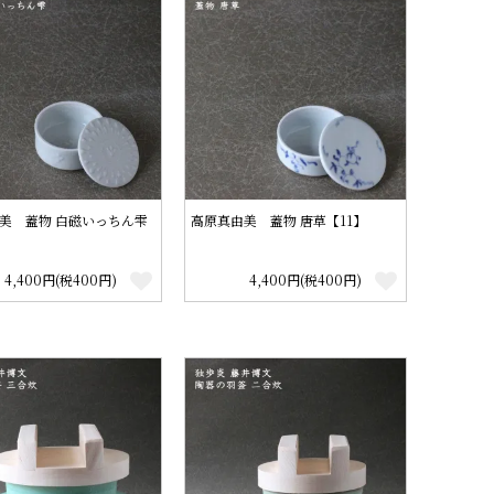
美 蓋物 白磁いっちん雫
高原真由美 蓋物 唐草【11】
4,400円(税400円)
4,400円(税400円)