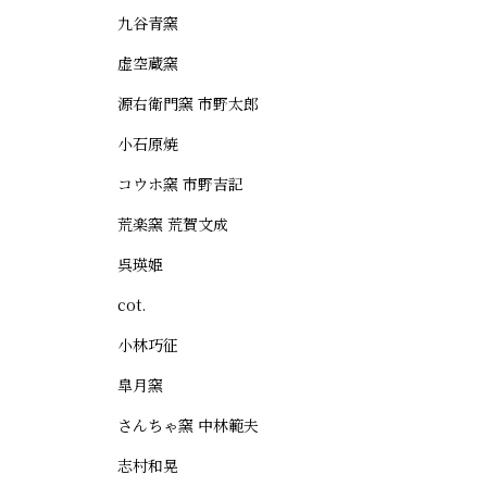
九谷青窯
虚空蔵窯
源右衛門窯 市野太郎
小石原焼
コウホ窯 市野吉記
荒楽窯 荒賀文成
呉瑛姫
cot.
小林巧征
皐月窯
さんちゃ窯 中林範夫
志村和晃