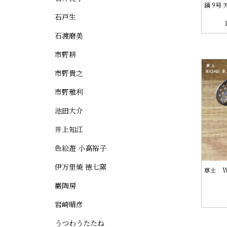
鍋 9号 
石戸生
石渡磨美
市野耕
市野貴之
市野雅利
池田大介
井上知江
色絵遊 小高裕子
伊万里焼 徳七窯
草土 W
巌陶房
岩崎晴彦
うつわうたたね