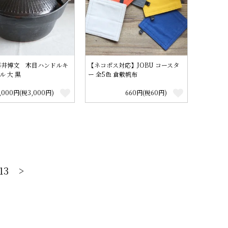
藤井博文 木目ハンドルキ
【ネコポス対応】JOBU コースタ
ル 大 黒
ー 全5色 倉敷帆布
,000円(税3,000円)
660円(税60円)
13
>