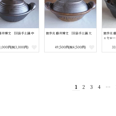
藤井博文 IH袋手土鍋 中
独歩炎 藤井博文 IH袋手土鍋 大
独歩炎 
ャセロー
3,000円(税3,000円)
49,500円(税4,500円)
33
1
2
3
4
…