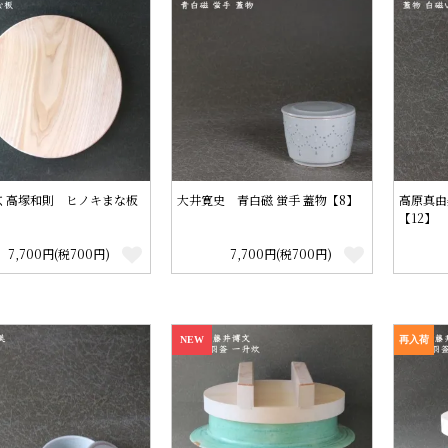
玄 高塚和則 ヒノキまな板
大井寛史 青白磁 蛍手 蓋物【8】
高原真由
【12】
7,700円(税700円)
7,700円(税700円)
NEW
再入荷