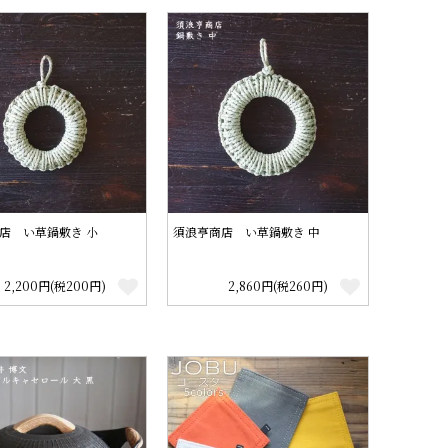
店 い草鍋敷き 小
須浪亨商店 い草鍋敷き 中
2,200円(税200円)
2,860円(税260円)