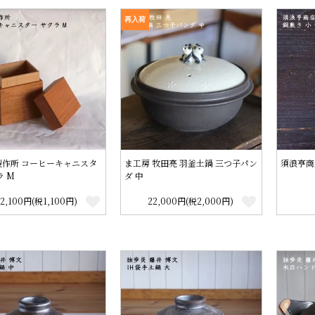
再入荷
製作所 コーヒーキャニスタ
ま工房 牧田亮 羽釜土鍋 三つ子パン
須浪亨商
ラ M
ダ 中
12,100円(税1,100円)
22,000円(税2,000円)