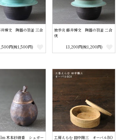
藤井博文 陶器の羽釜 三合
独歩炎 藤井博文 陶器の羽釜 二合
炊
6,500円(税1,500円)
13,200円(税1,200円)
alm 木本紗綾香 シュガー
工房えらむ 田中陽三 オーバルBO