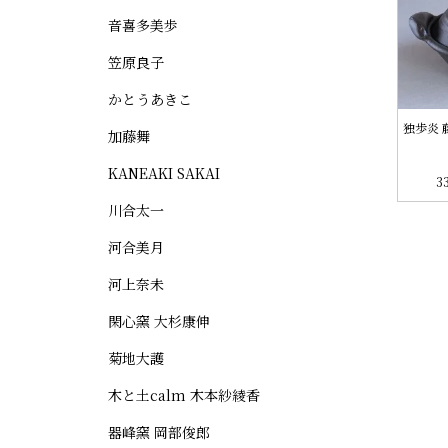
音喜多美歩
笠原良子
かとうあきこ
独歩炎 
加藤舞
KANEAKI SAKAI
3
川合太一
河合美月
河上奈未
閑心窯 大杉康伸
菊地大護
木と土calm 木本紗綾香
器峰窯 岡部俊郎