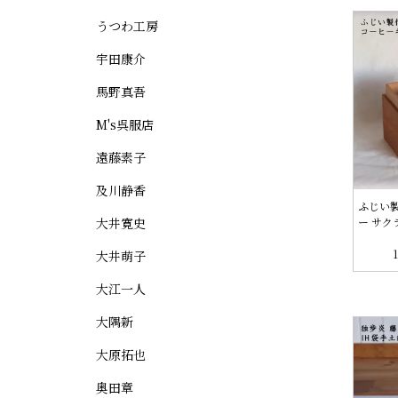
うつわ工房
宇田康介
馬野真吾
M's呉服店
遠藤素子
及川静香
ふじい
大井寛史
ー サク
大井萌子
大江一人
大隅新
大原拓也
奥田章