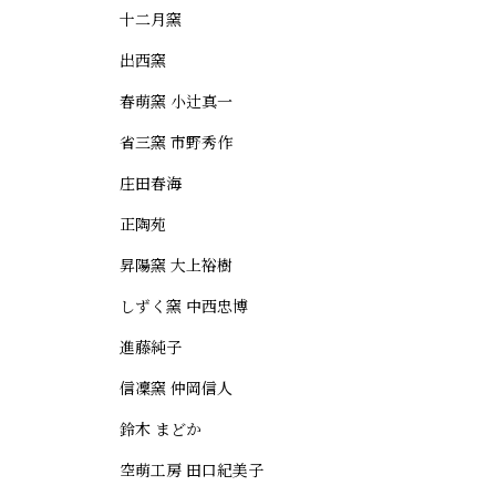
十二月窯
出西窯
春萌窯 小辻真一
省三窯 市野秀作
庄田春海
正陶苑
昇陽窯 大上裕樹
しずく窯 中西忠博
進藤純子
信凜窯 仲岡信人
鈴木 まどか
空萌工房 田口紀美子