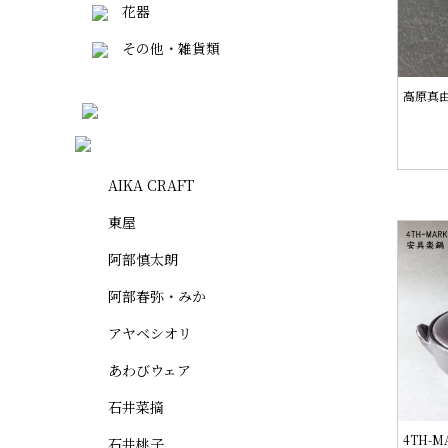
花器
その他・雑貨類
高原真由
AIKA CRAFT
東屋
阿部慎太朗
阿部春弥・みか
アヤベシオリ
あわびウェア
石井菜摘
4TH-
石井桃子