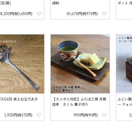
天目(黒)
胡粉
ポット 
18,150円(税1,650円)
10,670円(税970円)
ASABI 卓上お玉穴あき
【ネコポス対応】ふたば工房 井筒
ふじい製
佳幸 さくら 菓子切り
ー ウォ
1,925円(税175円)
990円(税90円)
1