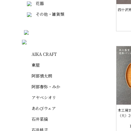
花器
四十沢木
その他・雑貨類
AIKA CRAFT
東屋
阿部慎太朗
阿部春弥・みか
アヤベシオリ
あわびウェア
木工房
（大）2
石井菜摘
石井桃子