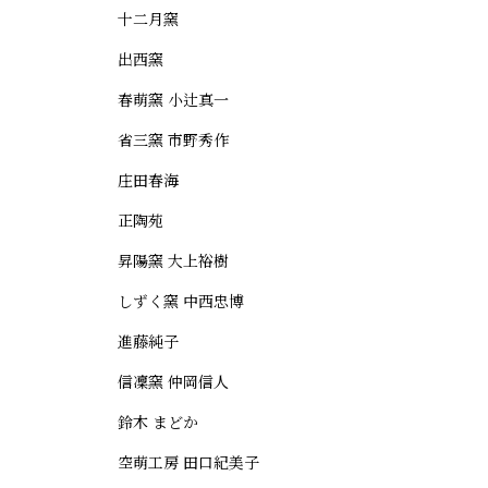
十二月窯
出西窯
春萌窯 小辻真一
省三窯 市野秀作
庄田春海
正陶苑
昇陽窯 大上裕樹
しずく窯 中西忠博
進藤純子
信凜窯 仲岡信人
鈴木 まどか
空萌工房 田口紀美子