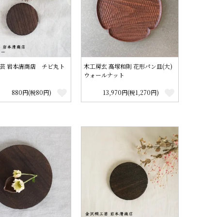
芸 岩本清商店 チビ丸ト
木工房玄 高塚和則 花形パン皿(大)
ウォールナット
880円(税80円)
13,970円(税1,270円)