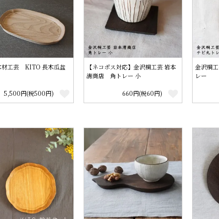
材工芸 KITO 長木瓜盆
【ネコポス対応】金沢桐工芸 岩本
金沢桐工
清商店 角トレー 小
レー
5,500円(税500円)
660円(税60円)