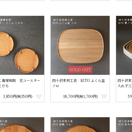
SOLD OUT
玄 高塚和則 花コースター
四十沢木材工芸 KITO ふくら盆
四十沢木
こだち
ソロ
入れ子三
3,850円(税350円)
18,700円(税1,700円)
5