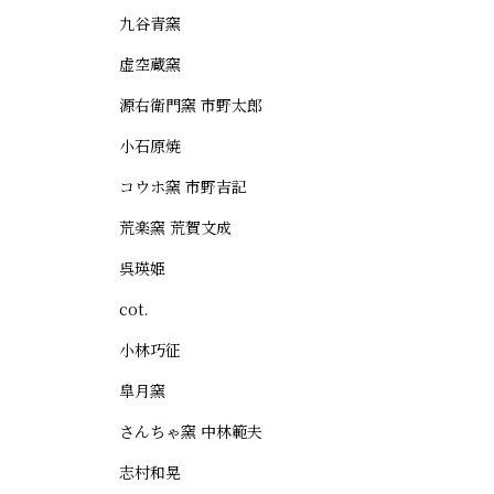
九谷青窯
虚空蔵窯
源右衛門窯 市野太郎
小石原焼
コウホ窯 市野吉記
荒楽窯 荒賀文成
呉瑛姫
cot.
小林巧征
皐月窯
さんちゃ窯 中林範夫
志村和晃