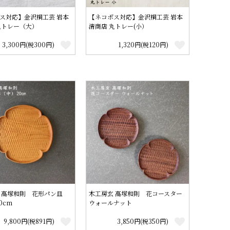
ス対応】金沢桐工芸 岩本
【ネコポス対応】金沢桐工芸 岩本
丸トレー（大）
清商店 丸トレー(小）
3,300円(税300円)
1,320円(税120円)
 高塚和則 花形パン皿
木工房玄 高塚和則 花コースター
0cm
ウォールナット
9,800円(税891円)
3,850円(税350円)