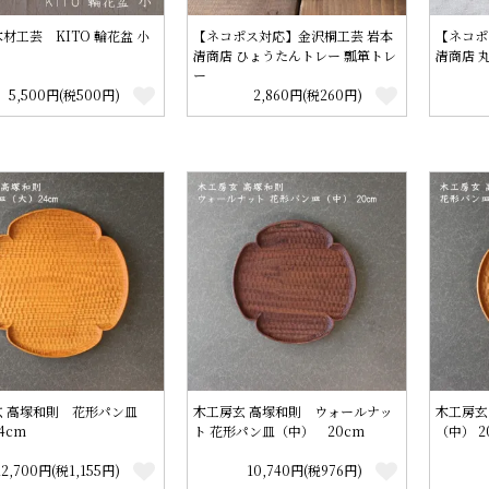
材工芸 KITO 輪花盆 小
【ネコポス対応】金沢桐工芸 岩本
【ネコポ
清商店 ひょうたんトレー 瓢箪トレ
清商店 
ー
5,500円(税500円)
2,860円(税260円)
玄 高塚和則 花形パン皿
木工房玄 高塚和則 ウォールナッ
木工房玄
4cm
ト 花形パン皿（中） 20cm
（中） 2
12,700円(税1,155円)
10,740円(税976円)