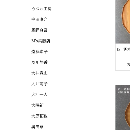
うつわ工房
宇田康介
馬野真吾
M's呉服店
四十沢木
遠藤素子
及川静香
2
大井寛史
大井萌子
大江一人
大隅新
大原拓也
奥田章