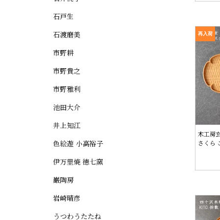
石戸生
石渡磨美
再入荷
市野耕
市野貴之
市野雅利
池田大介
井上知江
木工房
色絵遊 小高裕子
さくら 
伊万里焼 徳七窯
巌陶房
岩崎晴彦
うつわうたたね