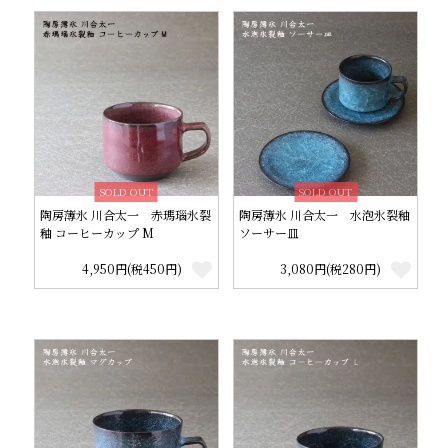
SOLD OUT
SOLD OUT
陶房薄氷 川合太一 赤瑪瑙氷裂
陶房薄氷 川合太一 水泡氷裂釉
釉 コーヒーカップ M
ソーサー皿
4,950円(税450円)
3,080円(税280円)