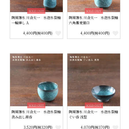
SOLD OUT
SOLD OUT
陶房薄氷 川合太一 水泡氷裂釉
陶房薄氷 川合太一 水泡氷裂釉
一輪挿し A
六角蕎麦猪口
4,400円(税400円)
4,400円(税400円)
SOLD OUT
SOLD OUT
陶房薄氷 川合太一 水泡氷裂釉
陶房薄氷 川合太一 水泡氷裂釉
汲み出し湯呑
ぐい呑 浅型
3,520円(税320円)
4,070円(税370円)