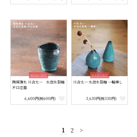
SOLD OUT
SOLD OUT
陶房薄氷 川合太一 水泡氷裂釉
川合太一 水泡氷裂釉 一輪挿し
片口注器
6,600円(税600円)
3,630円(税330円)
1
2
>