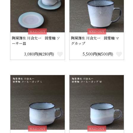
SOLD OUT
SOLD OUT
陶房薄氷 川合太一 回雪釉 ソ
陶房薄氷 川合太一 回雪釉 マ
ーサー皿
グカップ
3,080円(税280円)
5,500円(税500円)
SOLD OUT
SOLD OUT