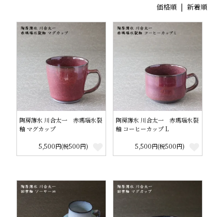
価格順
| 新着順
陶房薄氷 川合太一 赤瑪瑙氷裂
陶房薄氷 川合太一 赤瑪瑙氷裂
釉 マグカップ
釉 コーヒーカップ L
5,500円(税500円)
5,500円(税500円)