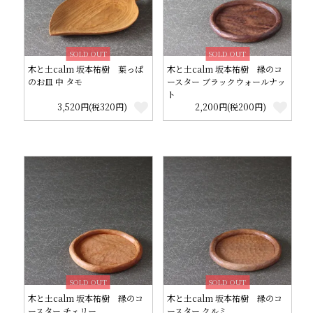
SOLD OUT
SOLD OUT
木と土calm 坂本祐樹 葉っぱ
木と土calm 坂本祐樹 縁のコ
のお皿 中 タモ
ースター ブラックウォールナッ
ト
3,520円(税320円)
2,200円(税200円)
SOLD OUT
SOLD OUT
木と土calm 坂本祐樹 縁のコ
木と土calm 坂本祐樹 縁のコ
ースター チェリー
ースター クルミ