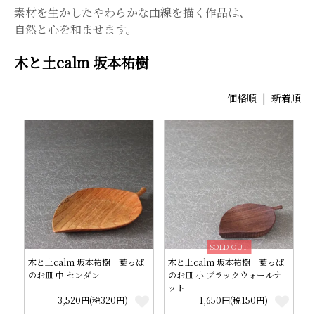
素材を生かしたやわらかな曲線を描く作品は、
自然と心を和ませます。
木と土calm 坂本祐樹
価格順
|
新着順
SOLD OUT
木と土calm 坂本祐樹 葉っぱ
木と土calm 坂本祐樹 葉っぱ
のお皿 中 センダン
のお皿 小 ブラックウォールナ
ット
3,520円(税320円)
1,650円(税150円)