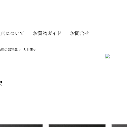
当店について
お買物ガイド
お問合せ
お酒の器特集
>
大井寛史
史