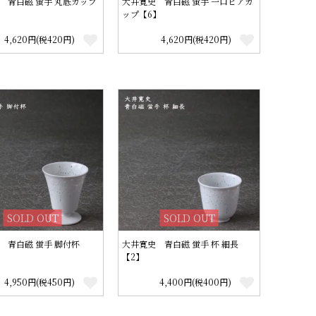
 青白磁 蛍手 丸底カップ
大井寛史 青白磁 蛍手 一口ビアカ
ップ【6】
4,620円(税420円)
4,620円(税420円)
SOLD OUT
SOLD OUT
 青白磁 蛍手 脚付杯
大井寛史 青白磁 蛍手 杯 細長
【2】
4,950円(税450円)
4,400円(税400円)