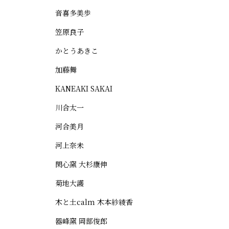
音喜多美歩
笠原良子
かとうあきこ
加藤舞
KANEAKI SAKAI
川合太一
河合美月
河上奈未
閑心窯 大杉康伸
菊地大護
木と土calm 木本紗綾香
器峰窯 岡部俊郎