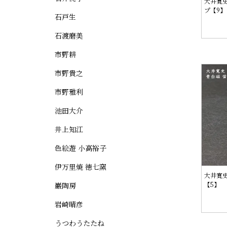
大井寛史
プ【9】
石戸生
石渡磨美
市野耕
市野貴之
市野雅利
池田大介
井上知江
色絵遊 小高裕子
伊万里焼 徳七窯
大井寛史
【5】
巌陶房
岩崎晴彦
うつわうたたね