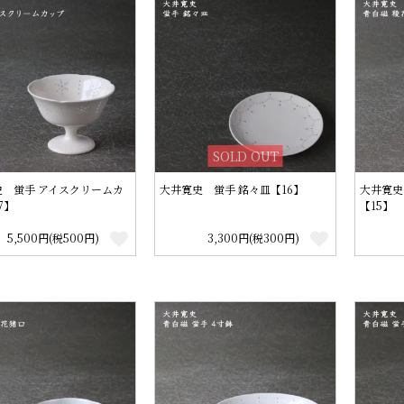
SOLD OUT
史 蛍手 アイスクリームカ
大井寛史 蛍手 銘々皿【16】
大井寛史
7】
【15】
5,500円(税500円)
3,300円(税300円)