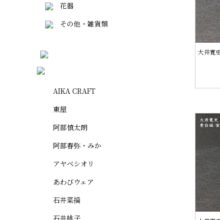
花器
その他・雑貨類
大井寛史
AIKA CRAFT
東屋
阿部慎太朗
阿部春弥・みか
アヤベシオリ
あわびウェア
石井菜摘
石井桃子