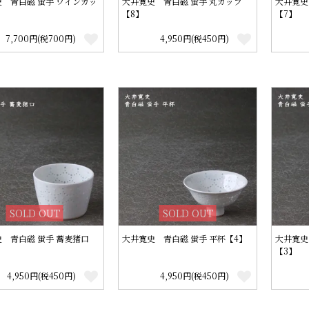
 青白磁 蛍手 ワインカッ
大井寛史 青白磁 蛍手 丸カップ
大井寛史
【8】
【7】
7,700円(税700円)
4,950円(税450円)
SOLD OUT
SOLD OUT
 青白磁 蛍手 蕎麦猪口
大井寛史 青白磁 蛍手 平杯【4】
大井寛史
【3】
4,950円(税450円)
4,950円(税450円)