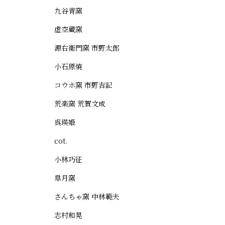
九谷青窯
虚空蔵窯
源右衛門窯 市野太郎
小石原焼
コウホ窯 市野吉記
荒楽窯 荒賀文成
呉瑛姫
cot.
小林巧征
皐月窯
さんちゃ窯 中林範夫
志村和晃