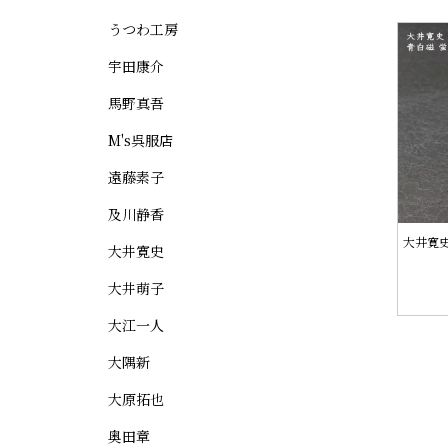
うつわ工房
宇田康介
馬野真吾
M's呉服店
遠藤素子
及川静香
大井寛史
大井寛史
大井萌子
大江一人
大隅新
大原拓也
奥田章