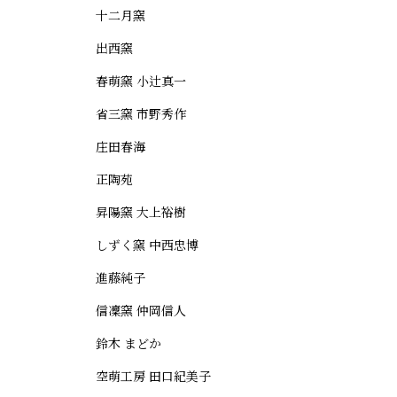
十二月窯
出西窯
春萌窯 小辻真一
省三窯 市野秀作
庄田春海
正陶苑
昇陽窯 大上裕樹
しずく窯 中西忠博
進藤純子
信凜窯 仲岡信人
鈴木 まどか
空萌工房 田口紀美子