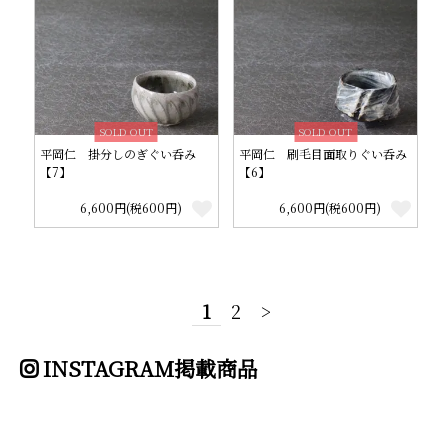
SOLD OUT
SOLD OUT
平岡仁 掛分しのぎぐい呑み
平岡仁 刷毛目面取りぐい呑み
【7】
【6】
6,600円(税600円)
6,600円(税600円)
1
2
>
INSTAGRAM掲載商品