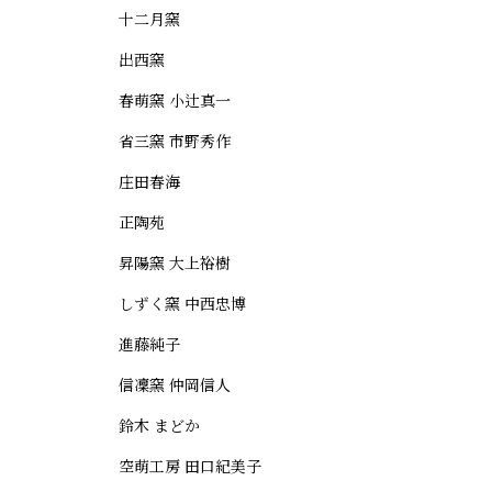
十二月窯
出西窯
春萌窯 小辻真一
省三窯 市野秀作
庄田春海
正陶苑
昇陽窯 大上裕樹
しずく窯 中西忠博
進藤純子
信凜窯 仲岡信人
鈴木 まどか
空萌工房 田口紀美子