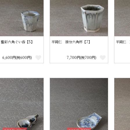
 藍彩六角ぐい呑【5】
平岡仁 掛分六角杯【7】
平岡仁 
6,600円(税600円)
7,700円(税700円)