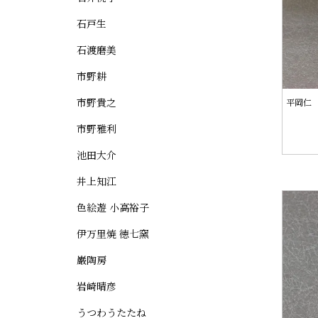
石戸生
石渡磨美
市野耕
市野貴之
平岡仁
市野雅利
池田大介
井上知江
色絵遊 小高裕子
伊万里焼 徳七窯
巌陶房
岩崎晴彦
うつわうたたね