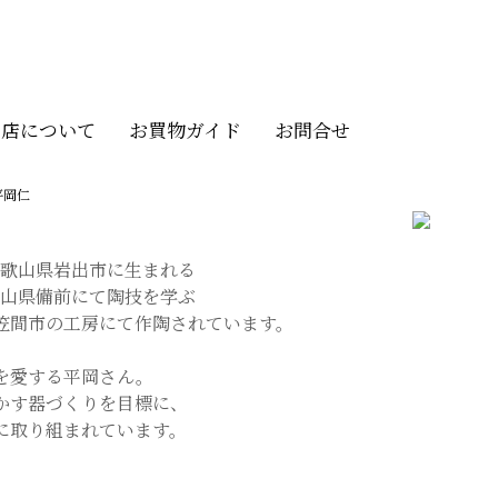
当店について
お買物ガイド
お問合せ
平岡仁
 和歌山県岩出市に生まれる
 岡山県備前にて陶技を学ぶ
笠間市の工房にて作陶されています。
を愛する平岡さん。
かす器づくりを目標に、
に取り組まれています。