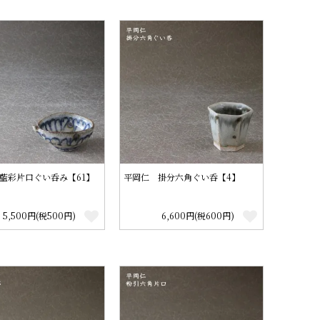
藍彩片口ぐい呑み【61】
平岡仁 掛分六角ぐい呑【4】
5,500円(税500円)
6,600円(税600円)