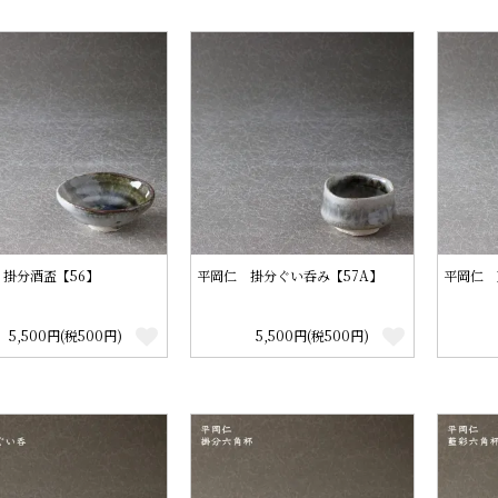
掛分酒盃【56】
平岡仁 掛分ぐい呑み【57A】
平岡仁 
5,500円(税500円)
5,500円(税500円)