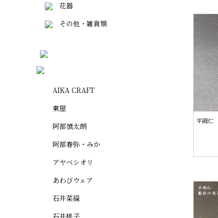
花器
その他・雑貨類
AIKA CRAFT
東屋
平岡仁 
阿部慎太朗
阿部春弥・みか
アヤベシオリ
あわびウェア
石井菜摘
石井桃子