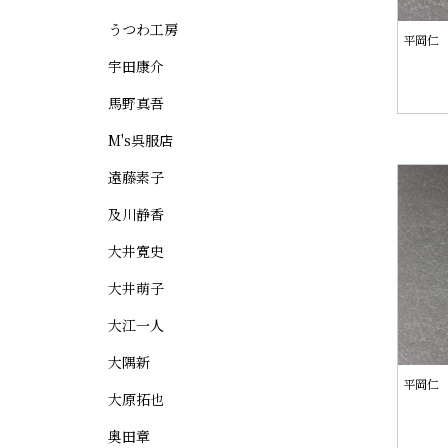
うつわ工房
平岡仁
宇田康介
馬野真吾
M's呉服店
遠藤素子
及川静香
大井寛史
大井萌子
大江一人
大隅新
平岡仁 
大原拓也
奥田章