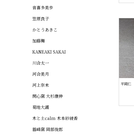
音喜多美歩
笠原良子
かとうあきこ
加藤舞
KANEAKI SAKAI
川合太一
河合美月
平岡仁
河上奈未
閑心窯 大杉康伸
菊地大護
木と土calm 木本紗綾香
器峰窯 岡部俊郎