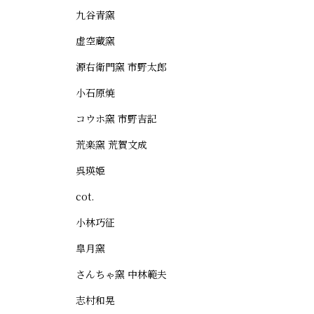
九谷青窯
虚空蔵窯
源右衛門窯 市野太郎
小石原焼
コウホ窯 市野吉記
荒楽窯 荒賀文成
呉瑛姫
cot.
小林巧征
皐月窯
さんちゃ窯 中林範夫
志村和晃