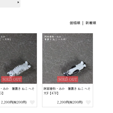
価格順
| 新着順
SOLD OUT
SOLD OUT
・みか 箸置き ねこ へそ
阿部春弥・みか 箸置き ねこ へそ
G】
天F【47F】
2,200円(税200円)
2,200円(税200円)