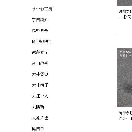
うつわ工房
阿部春弥
ー【45
宇田康介
馬野真吾
M's呉服店
遠藤素子
及川静香
大井寛史
大井萌子
大江一人
大隅新
阿部春
大原拓也
グレー【
奥田章