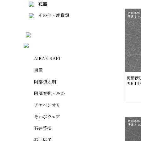
花器
その他・雑貨類
AIKA CRAFT
東屋
阿部春弥
阿部慎太朗
天E【4
阿部春弥・みか
アヤベシオリ
あわびウェア
石井菜摘
石井桃子