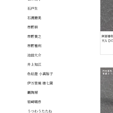
石戸生
石渡磨美
市野耕
市野貴之
阿部春弥
天A【4
市野雅利
池田大介
井上知江
色絵遊 小高裕子
伊万里焼 徳七窯
巌陶房
岩崎晴彦
うつわうたたね