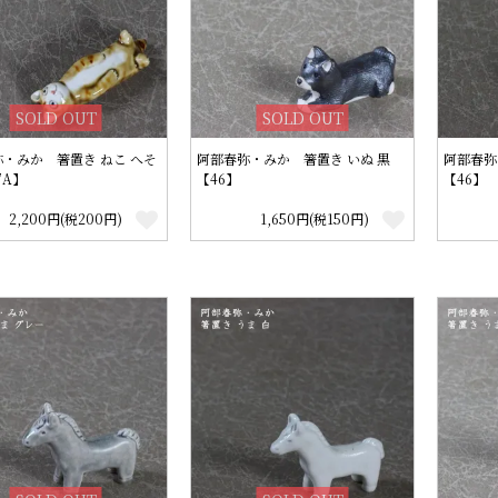
SOLD OUT
SOLD OUT
・みか 箸置き ねこ へそ
阿部春弥・みか 箸置き いぬ 黒
阿部春弥
7A】
【46】
【46】
2,200円(税200円)
1,650円(税150円)