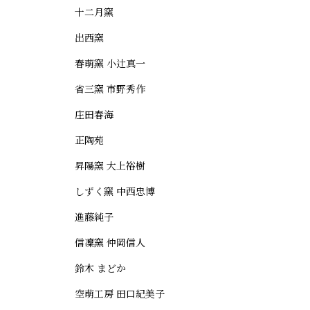
十二月窯
出西窯
春萌窯 小辻真一
省三窯 市野秀作
庄田春海
正陶苑
昇陽窯 大上裕樹
しずく窯 中西忠博
進藤純子
信凜窯 仲岡信人
鈴木 まどか
空萌工房 田口紀美子