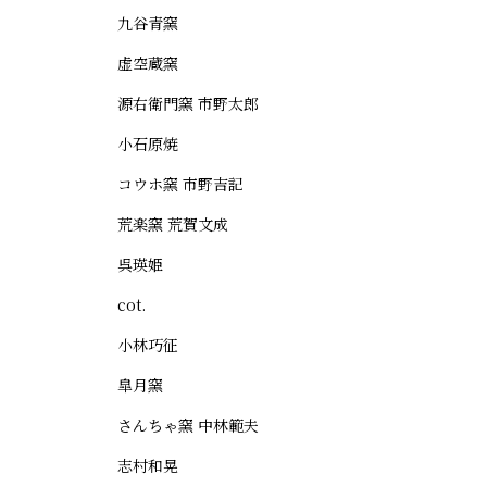
九谷青窯
虚空蔵窯
源右衛門窯 市野太郎
小石原焼
コウホ窯 市野吉記
荒楽窯 荒賀文成
呉瑛姫
cot.
小林巧征
皐月窯
さんちゃ窯 中林範夫
志村和晃