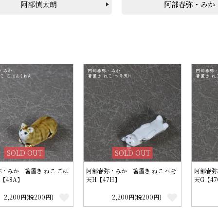
阿部慎太朗
阿部春弥・みか
SOLD OUT
SOLD OUT
・みか 箸置き ねこ ごは
阿部春弥・みか 箸置き ねこ へそ
阿部春弥
【48A】
天H【47H】
天G【47
2,200円(税200円)
2,200円(税200円)