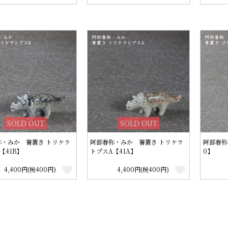
SOLD OUT
SOLD OUT
弥・みか 箸置き トリケラ
阿部春弥・みか 箸置き トリケラ
阿部春弥
【41B】
トプスA【41A】
0】
4,400円(税400円)
4,400円(税400円)