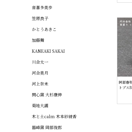
音喜多美歩
笠原良子
かとうあきこ
加藤舞
KANEAKI SAKAI
川合太一
河合美月
阿部春
河上奈未
トプスB
閑心窯 大杉康伸
菊地大護
木と土calm 木本紗綾香
器峰窯 岡部俊郎