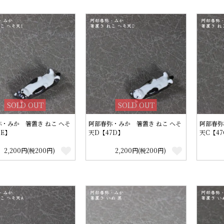
SOLD OUT
SOLD OUT
・みか 箸置き ねこ へそ
阿部春弥・みか 箸置き ねこ へそ
阿部春弥
7E】
天D【47D】
天C【47
2,200円(税200円)
2,200円(税200円)