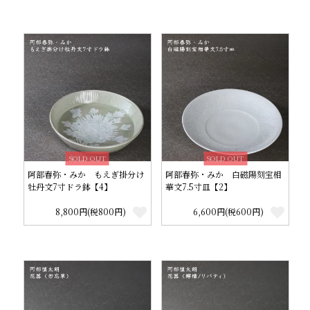
SOLD OUT
SOLD OUT
阿部春弥・みか もえぎ掛分け
阿部春弥・みか 白磁陽刻宝相
牡丹文7寸ドラ鉢【4】
華文7.5寸皿【2】
8,800円(税800円)
6,600円(税600円)