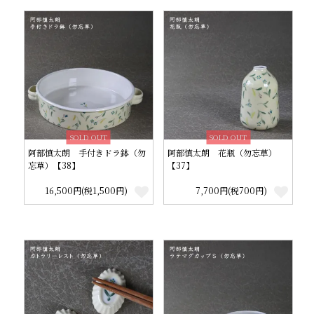
SOLD OUT
SOLD OUT
阿部慎太朗 手付きドラ鉢（勿
阿部慎太朗 花瓶（勿忘草）
忘草）【38】
【37】
16,500円(税1,500円)
7,700円(税700円)