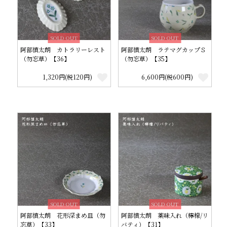
SOLD OUT
SOLD OUT
阿部慎太朗 カトラリーレスト
阿部慎太朗 ラテマグカップＳ
（勿忘草）【36】
（勿忘草）【35】
1,320円(税120円)
6,600円(税600円)
SOLD OUT
SOLD OUT
阿部慎太朗 花形深まめ皿（勿
阿部慎太朗 薬味入れ（檸檬/リ
忘草）【33】
バティ）【31】