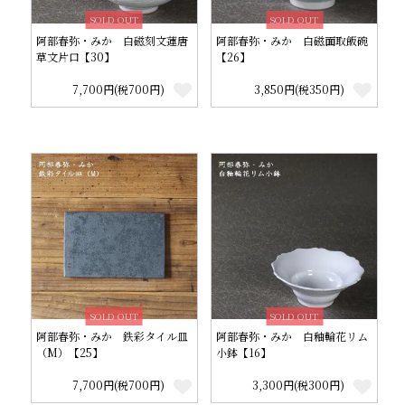
SOLD OUT
SOLD OUT
阿部春弥・みか 白磁刻文蓮唐
阿部春弥・みか 白磁面取飯碗
草文片口【30】
【26】
7,700円(税700円)
3,850円(税350円)
SOLD OUT
SOLD OUT
阿部春弥・みか 鉄彩タイル皿
阿部春弥・みか 白釉輪花リム
（M）【25】
小鉢【16】
7,700円(税700円)
3,300円(税300円)