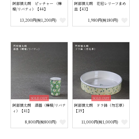
阿部慎太朗 ピッチャー （檸
阿部慎太朗 花冠レリーフまめ
檬/リバティ）【44】
皿【43】
13,200円(税1,200円)
1,980円(税180円)
SOLD OUT
SOLD OUT
阿部慎太朗 酒器（檸檬/リバテ
阿部慎太朗 ドラ鉢（勿忘草）
ィ）【41】
【39】
8,800円(税800円)
11,000円(税1,000円)