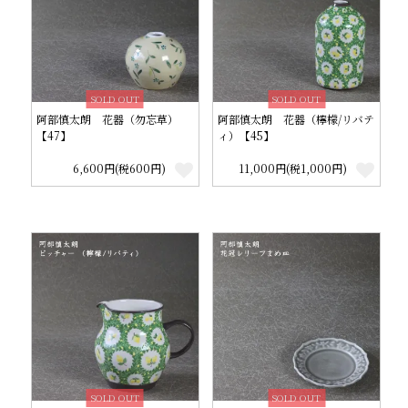
SOLD OUT
SOLD OUT
阿部慎太朗 花器（勿忘草）
阿部慎太朗 花器（檸檬/リバテ
【47】
ィ）【45】
6,600円(税600円)
11,000円(税1,000円)
SOLD OUT
SOLD OUT