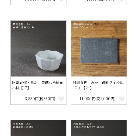
阿部春弥・みか 白磁八角輪花
阿部春弥・みか 鉄彩タイル皿
小鉢【17】
（L）【24】
3,850円(税350円)
11,000円(税1,000円)