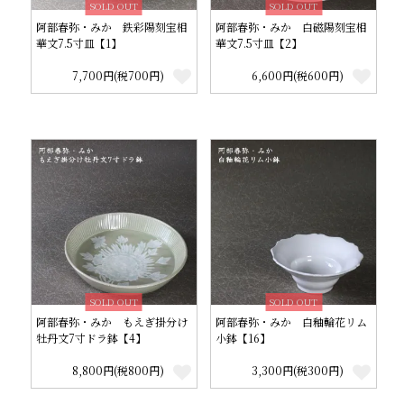
SOLD OUT
SOLD OUT
阿部春弥・みか 鉄彩陽刻宝相
阿部春弥・みか 白磁陽刻宝相
華文7.5寸皿【1】
華文7.5寸皿【2】
7,700円(税700円)
6,600円(税600円)
SOLD OUT
SOLD OUT
阿部春弥・みか もえぎ掛分け
阿部春弥・みか 白釉輪花リム
牡丹文7寸ドラ鉢【4】
小鉢【16】
8,800円(税800円)
3,300円(税300円)