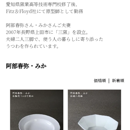
愛知県窯業高等技術専門校修了後、
Fitz＆Floyd社にて原型師として勤務
阿部春弥さん・みかさんご夫妻
2007年長野県上田市に「三窯」を設立。
夫婦二人三脚で、使う人の暮らしに寄り添った
うつわを作られています。
阿部春弥・みか
価格順
|
新着順