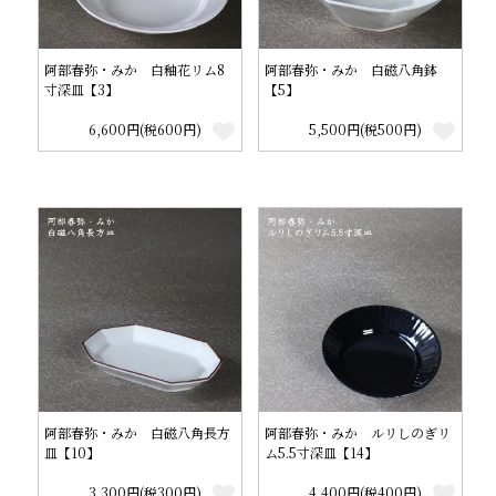
阿部春弥・みか 白釉花リム8
阿部春弥・みか 白磁八角鉢
寸深皿【3】
【5】
6,600円(税600円)
5,500円(税500円)
阿部春弥・みか 白磁八角長方
阿部春弥・みか ルリしのぎリ
皿【10】
ム5.5寸深皿【14】
3,300円(税300円)
4,400円(税400円)