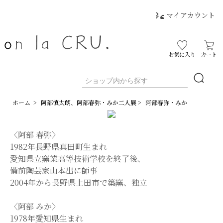
マイアカウント
お気に入り
カート
ホーム
>
阿部慎太朗、阿部春弥・みか二人展
>
阿部春弥・みか
〈阿部 春弥〉
1982年長野県真田町生まれ
愛知県立窯業高等技術学校を終了後、
備前陶芸家山本出に師事
2004年から長野県上田市で築窯、独立
〈阿部 みか〉
1978年愛知県生まれ