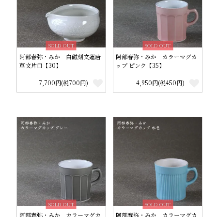
SOLD OUT
SOLD OUT
阿部春弥・みか 白磁刻文蓮唐
阿部春弥・みか カラーマグカ
草文片口【30】
ップ ピンク【35】
7,700円(税700円)
4,950円(税450円)
SOLD OUT
SOLD OUT
阿部春弥・みか カラーマグカ
阿部春弥・みか カラーマグカ