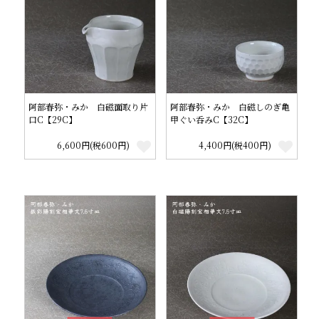
阿部春弥・みか 白磁面取り片
阿部春弥・みか 白磁しのぎ亀
口C【29C】
甲ぐい呑みC【32C】
6,600円(税600円)
4,400円(税400円)