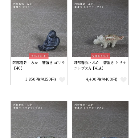
SOLD OUT
SOLD OUT
阿部春弥・みか 箸置き ゴリラ
阿部春弥・みか 箸置き トリケ
【40】
ラトプスA【41A】
3,850円(税350円)
4,400円(税400円)