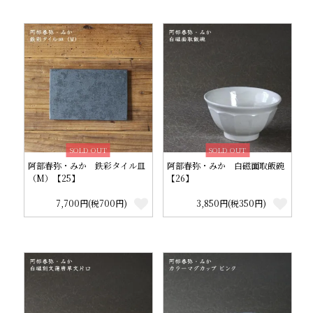
SOLD OUT
SOLD OUT
阿部春弥・みか 鉄彩タイル皿
阿部春弥・みか 白磁面取飯碗
（M）【25】
【26】
7,700円(税700円)
3,850円(税350円)