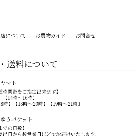
当店について
お買物ガイド
お問合せ
・送料について
コヤマト
望時間帯をご指定出来ます】
【14時～16時】
18時】【18時～20時】【19時～21時】
コゆうパケット
までの日数】
差出日から数営業日ほどでお届けいたします。