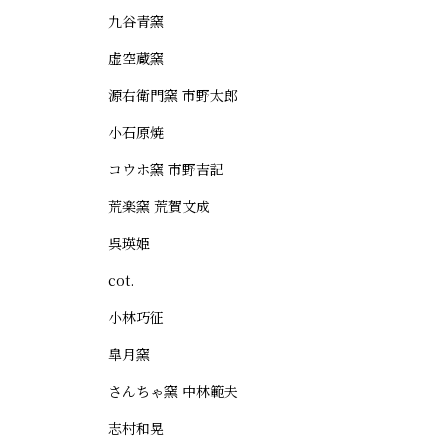
九谷青窯
虚空蔵窯
源右衛門窯 市野太郎
小石原焼
コウホ窯 市野吉記
荒楽窯 荒賀文成
呉瑛姫
cot.
小林巧征
皐月窯
さんちゃ窯 中林範夫
志村和晃