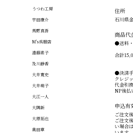
うつわ工房
住所
石川県金
宇田康介
馬野真吾
商品代
M's呉服店
●送料・
遠藤素子
合計15
及川静香
●決済
大井寛史
クレジ
代金引換
大井萌子
NP後払
大江一人
申込有
大隅新
ご注文後
大原拓也
ご注文後
い場合
奥田章
います