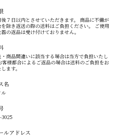
限
着後７日以内とさせていただきます。 商品に不備が
合を除き返送の際の送料はご負担ください。 ご使用
食器の返品は受け付けておりません。
料
良・商品間違いに該当する場合は当方で負担いたし
 お客様都合によるご返品の場合は送料のご負担をお
たします。
ス名
クル
号
7-3025
ールアドレス