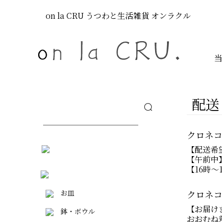
on la CRU
うつわと生活雑貨
オンラクル
配送
クロネ
【配送希
【午前中】
【16時～
お皿
クロネ
【お届け
鉢・ボウル
おおむね