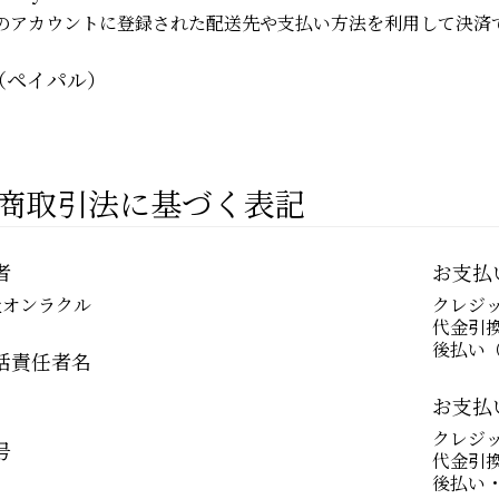
onのアカウントに登録された配送先や支払い方法を利用して決済
l（ペイパル）
商取引法に基づく表記
者
お支払
社オンラクル
クレジ
代金引
後払い（
括責任者名
お支払
クレジ
号
代金引
3
後払い