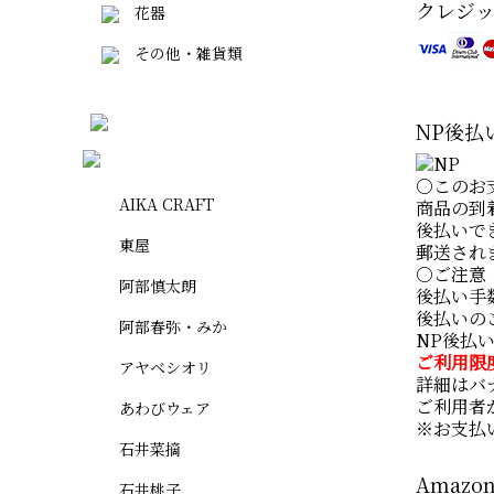
クレジ
花器
その他・雑貨類
NP後払
○このお
AIKA CRAFT
商品の到
後払いで
東屋
郵送され
○ご注意
阿部慎太朗
後払い手
後払いの
阿部春弥・みか
NP後払
ご利用限
アヤベシオリ
詳細はバ
ご利用者
あわびウェア
※お支払
石井菜摘
Amazon
石井桃子