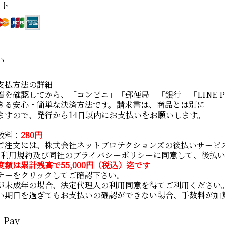
ット
い
支払方法の詳細
着を確認してから、「コンビニ」「郵便局」「銀行」「LINE P
きる安心・簡単な決済方法です。請求書は、商品とは別に
ますので、発行から14日以内にお支払いをお願いします。
数料：
280円
ご注文には、株式会社ネットプロテクションズの後払いサービ
い利用規約及び同社のプライバシーポリシー
に同意して、後払
度額は累計残高で55,000円（税込）迄です
ナーをクリックしてご確認下さい。
が未成年の場合、法定代理人の利用同意を得てご利用ください
い期日を過ぎてもお支払いの確認ができない場合、手数料が加
 Pay