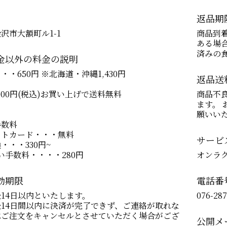
返品期
沢市大額町ル1-1
商品到
ある場
済みの
金以外の料金の説明
・・650円 ※北海道・沖縄1,430円
返品送
,000円(税込)お買い上げで送料無料
商品不
ます。
願いい
手数料
ットカード・・・無料
サービ
・・・330円~
い手数料・・・・280円
オンラ
効期限
電話番
14日以内といたします。
076-28
14日間以内に決済が完了できず、ご連絡が取れな
はご注文をキャンセルとさせていただく場合がござ
公開メ
。