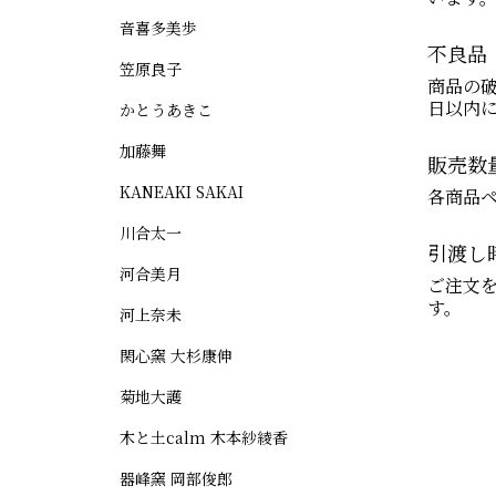
音喜多美歩
不良品
笠原良子
商品の
日以内
かとうあきこ
加藤舞
販売数
KANEAKI SAKAI
各商品
川合太一
引渡し
河合美月
ご注文を
す。
河上奈未
閑心窯 大杉康伸
菊地大護
木と土calm 木本紗綾香
器峰窯 岡部俊郎