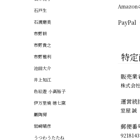
Amaz
石戸生
PayPa
石渡磨美
市野耕
市野貴之
特定
市野雅利
池田大介
販売業
井上知江
株式会
色絵遊 小高裕子
運営統
伊万里焼 徳七窯
室屋 誠
巌陶房
郵便番
岩崎晴彦
921814
うつわうたたね