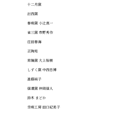
十二月窯
出西窯
春萌窯 小辻真一
省三窯 市野秀作
庄田春海
正陶苑
昇陽窯 大上裕樹
しずく窯 中西忠博
進藤純子
信凜窯 仲岡信人
鈴木 まどか
空萌工房 田口紀美子