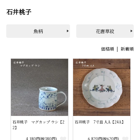
石井桃子
魚柄
花唐草紋
価格順
|
新着順
石井桃子 マグカップ ウシ【2
石井桃子 7寸皿 人A【24A】
2】
4,180円(税380円)
6,820円(税620円)