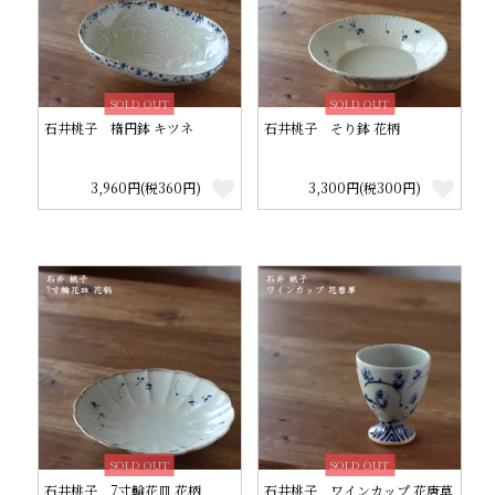
SOLD OUT
SOLD OUT
石井桃子 楕円鉢 キツネ
石井桃子 そり鉢 花柄
3,960円(税360円)
3,300円(税300円)
SOLD OUT
SOLD OUT
石井桃子 7寸輪花皿 花柄
石井桃子 ワインカップ 花唐草