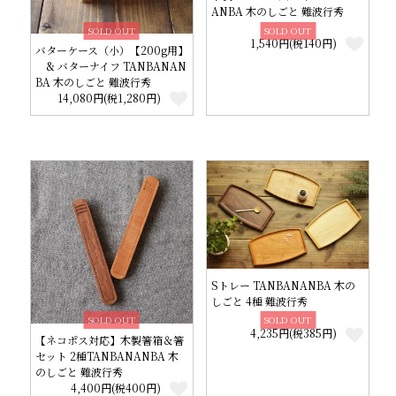
ANBA 木のしごと 難波行秀
SOLD OUT
SOLD OUT
1,540円(税140円)
バターケース（小）【200g用】
& バターナイフ TANBANAN
BA 木のしごと 難波行秀
14,080円(税1,280円)
Sトレー TANBANANBA 木の
しごと 4種 難波行秀
SOLD OUT
SOLD OUT
4,235円(税385円)
【ネコポス対応】木製箸箱＆箸
セット 2種TANBANANBA 木
のしごと 難波行秀
4,400円(税400円)