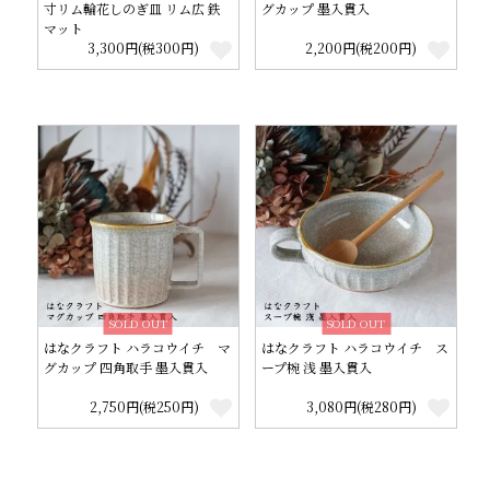
寸リム輪花しのぎ皿 リム広 鉄
グカップ 墨入貫入
マット
3,300円(税300円)
2,200円(税200円)
SOLD OUT
SOLD OUT
はなクラフト ハラコウイチ マ
はなクラフト ハラコウイチ ス
グカップ 四角取手 墨入貫入
ープ椀 浅 墨入貫入
2,750円(税250円)
3,080円(税280円)