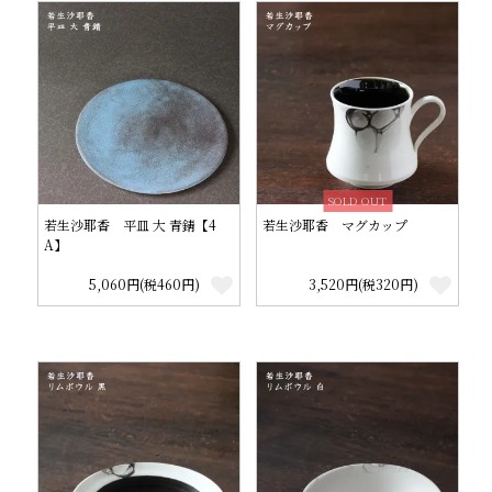
SOLD OUT
若生沙耶香 平皿 大 青錆【4
若生沙耶香 マグカップ
A】
5,060円(税460円)
3,520円(税320円)