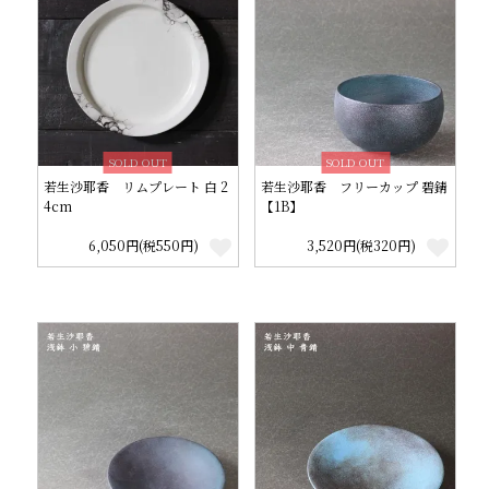
SOLD OUT
SOLD OUT
若生沙耶香 リムプレート 白 2
若生沙耶香 フリーカップ 碧錆
4cm
【1B】
6,050円(税550円)
3,520円(税320円)