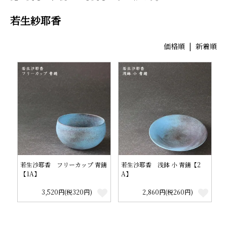
若生紗耶香
価格順
|
新着順
若生沙耶香 フリーカップ 青錆
若生沙耶香 浅鉢 小 青錆【2
【1A】
A】
3,520円(税320円)
2,860円(税260円)