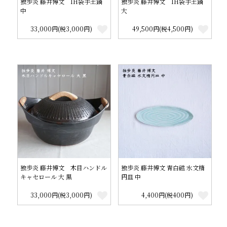
独歩炎 藤井博文 IH袋手土鍋
独歩炎 藤井博文 IH袋手土鍋
中
大
33,000円(税3,000円)
49,500円(税4,500円)
独歩炎 藤井博文 木目ハンドル
独歩炎 藤井博文 青白磁 水文楕
キャセロール 大 黒
円皿 中
33,000円(税3,000円)
4,400円(税400円)