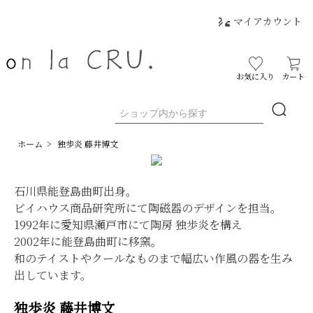
マイアカウント
お気に入り
カート
ホーム
>
独歩炎 藤井博文
石川県能登島曲町出身。
ビイハウス商品研究所にて陶磁器のデザインを担当。
1992年に愛知県瀬戸市にて陶房 独歩炎を構え
2002年に能登島曲町に移窯。
和のテイストやクールなものまで幅広い作風の器を生み
出しています。
独歩炎 藤井博文