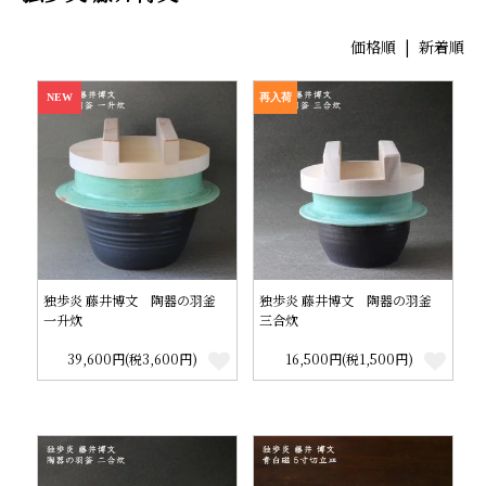
価格順
| 新着順
NEW
再入荷
独歩炎 藤井博文 陶器の羽釜
独歩炎 藤井博文 陶器の羽釜
一升炊
三合炊
39,600円(税3,600円)
16,500円(税1,500円)