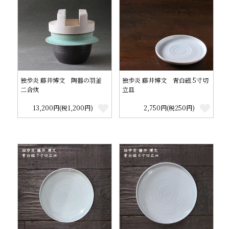
独歩炎 藤井博文 陶器の羽釜
独歩炎 藤井博文 青白磁 5寸切
二合炊
立皿
13,200円(税1,200円)
2,750円(税250円)