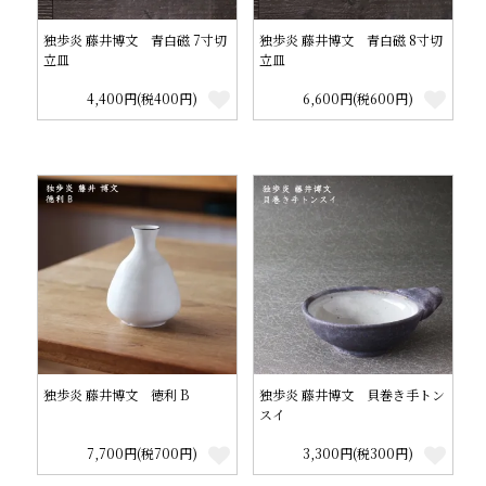
独歩炎 藤井博文 青白磁 7寸切
独歩炎 藤井博文 青白磁 8寸切
立皿
立皿
4,400円(税400円)
6,600円(税600円)
独歩炎 藤井博文 徳利 B
独歩炎 藤井博文 貝巻き手トン
スイ
7,700円(税700円)
3,300円(税300円)