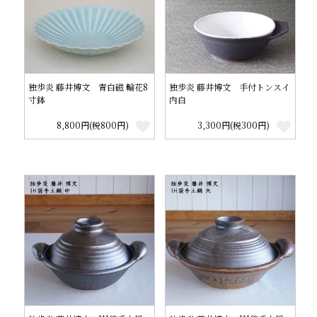
独歩炎 藤井博文 青白磁 輪花8
独歩炎 藤井博文 手付トンスイ
寸鉢
内白
8,800円(税800円)
3,300円(税300円)