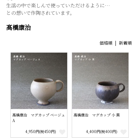
生活の中で楽しんで使っていただけるように…
との想いで作陶されています。
髙橋康治
価格順
|
新着順
高橋康治 マグカップ ベージュ
高橋康治 マグカップ 小 黒
A
4,950円(税450円)
4,400円(税400円)