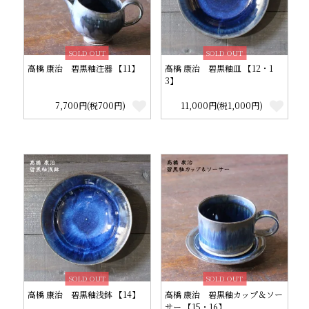
SOLD OUT
SOLD OUT
高橋 康治 碧黒釉注器 【11】
高橋 康治 碧黒釉皿 【12・1
3】
7,700円(税700円)
11,000円(税1,000円)
SOLD OUT
SOLD OUT
高橋 康治 碧黒釉浅鉢 【14】
高橋 康治 碧黒釉カップ＆ソー
サー 【15・16】