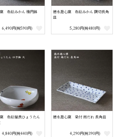
窯 色絵みかん 楕円鉢
徳永遊心窯 色絵みかん 隅切長角
皿
6,490円(税590円)
5,280円(税480円)
窯 色絵福良ひょうたん
徳永遊心窯 染付 雨だれ 長角皿
大
4,840円(税440円)
4,290円(税390円)