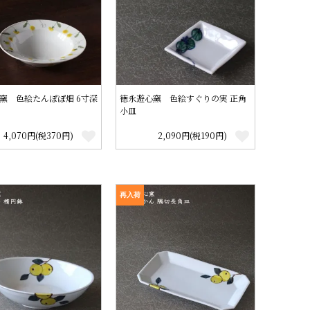
窯 色絵たんぽぽ畑 6寸深
徳永遊心窯 色絵すぐりの実 正角
小皿
4,070円(税370円)
2,090円(税190円)
再入荷