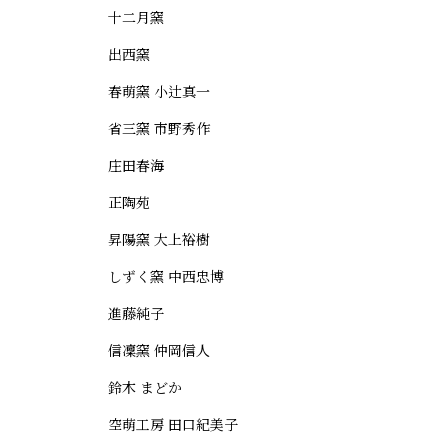
十二月窯
出西窯
春萌窯 小辻真一
省三窯 市野秀作
庄田春海
正陶苑
昇陽窯 大上裕樹
しずく窯 中西忠博
進藤純子
信凜窯 仲岡信人
鈴木 まどか
空萌工房 田口紀美子