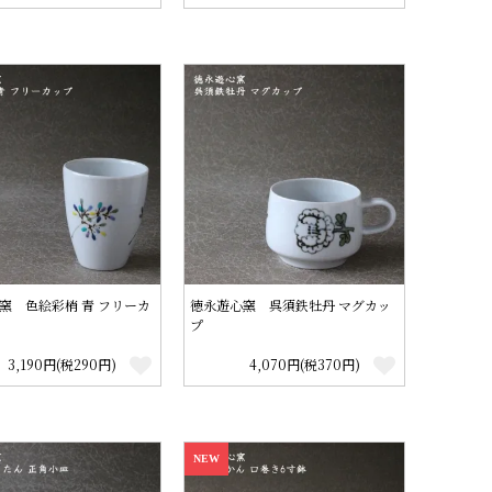
窯 色絵彩梢 青 フリーカ
徳永遊心窯 呉須鉄牡丹 マグカッ
プ
3,190円(税290円)
4,070円(税370円)
NEW