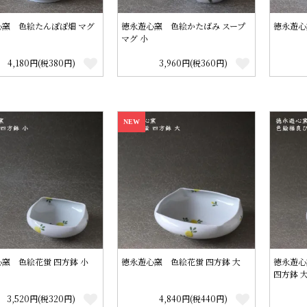
心窯 色絵たんぽぽ畑 マグ
徳永遊心窯 色絵かたばみ スープ
徳永遊心
マグ 小
4,180円(税380円)
3,960円(税360円)
NEW
窯 色絵花蛍 四方鉢 小
徳永遊心窯 色絵花蛍 四方鉢 大
徳永遊心
四方鉢 
3,520円(税320円)
4,840円(税440円)