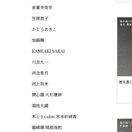
音喜多美歩
笠原良子
かとうあきこ
加藤舞
KANEAKI SAKAI
川合太一
河合美月
徳永遊心
河上奈未
閑心窯 大杉康伸
菊地大護
木と土calm 木本紗綾香
器峰窯 岡部俊郎