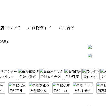
当店について
お買物ガイド
お問合せ
徳永遊心
スフラワー
色絵花繋ぎ
色絵カクカク
色絵野原
染付木立
朱
ん
色絵花蛍
色絵家並み
色絵小菊
色絵ミモザ
勿忘