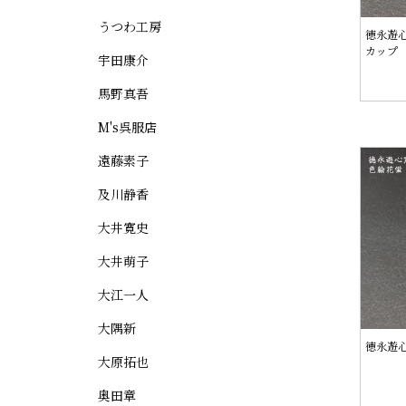
うつわ工房
徳永遊
カップ
宇田康介
馬野真吾
M's呉服店
遠藤素子
及川静香
大井寛史
大井萌子
大江一人
大隅新
徳永遊心
大原拓也
奥田章