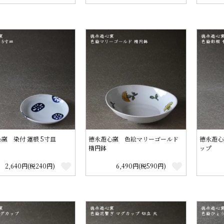
窯 染付 蓮根 5寸皿
徳永遊心窯 色絵マリーゴールド
徳永遊心
楕円鉢
ップ
2,640円(税240円)
6,490円(税590円)