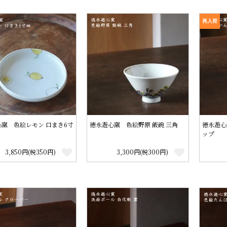
再入荷
窯 色絵レモン 口まき6寸
徳永遊心窯 色絵野原 飯碗 三角
徳永遊心
ップ
3,850円(税350円)
3,300円(税300円)