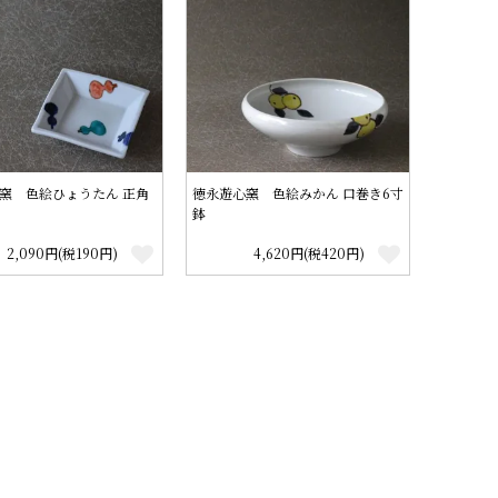
窯 色絵ひょうたん 正角
徳永遊心窯 色絵みかん 口巻き6寸
鉢
2,090円(税190円)
4,620円(税420円)