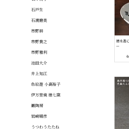
石戸生
石渡磨美
市野耕
徳永遊
市野貴之
ー
市野雅利
4
池田大介
井上知江
色絵遊 小高裕子
伊万里焼 徳七窯
巌陶房
岩崎晴彦
うつわうたたね