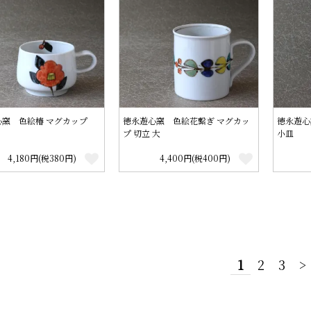
心窯 色絵椿 マグカップ
徳永遊心窯 色絵花繋ぎ マグカッ
徳永遊心
プ 切立 大
小皿
4,180円(税380円)
4,400円(税400円)
1
2
3
>