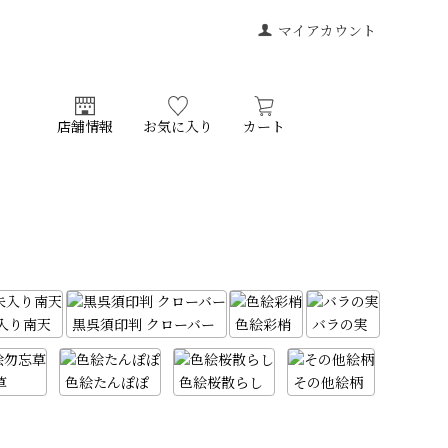
マイアカウント
店舗情報
お気に入り
カート
入り南天
黒呉須印判 クローバー
色絵彩梢
バラの実
草
色絵たんぽぽ
色絵桜散らし
その他絵柄