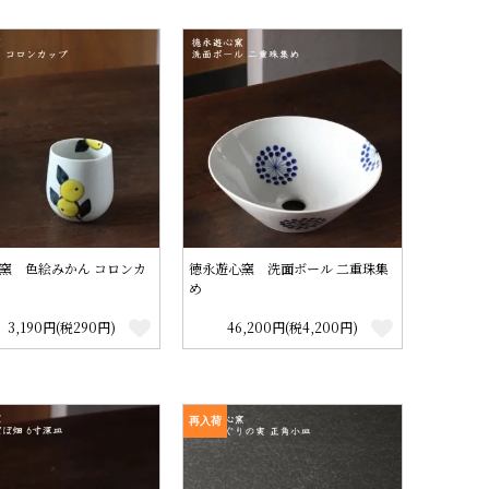
窯 色絵みかん コロンカ
徳永遊心窯 洗面ボール 二重珠集
め
3,190円(税290円)
46,200円(税4,200円)
再入荷