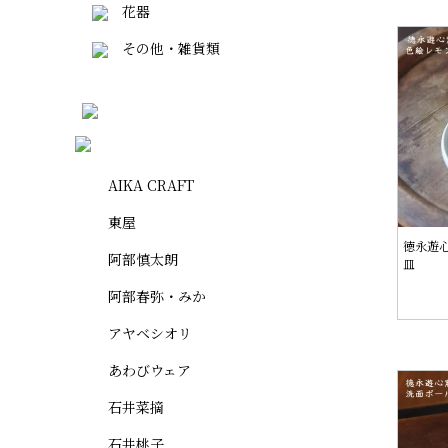
花器
その他・雑貨類
AIKA CRAFT
東屋
徳永遊心
阿部慎太朗
皿
阿部春弥・みか
アヤベシオリ
あわびウェア
石井菜摘
石井桃子