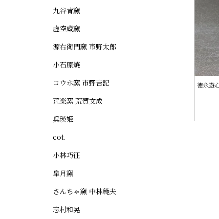
九谷青窯
虚空蔵窯
源右衛門窯 市野太郎
小石原焼
コウホ窯 市野吉記
徳永遊
荒楽窯 荒賀文成
呉瑛姫
cot.
小林巧征
皐月窯
さんちゃ窯 中林範夫
志村和晃