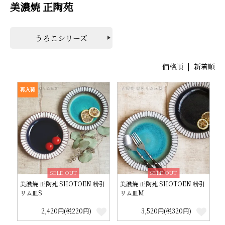
美濃焼 正陶苑
うろこシリーズ
価格順
|
新着順
再入荷
SOLD OUT
SOLD OUT
美濃焼 正陶苑 SHOTOEN 粉引
美濃焼 正陶苑 SHOTOEN 粉引
リム皿S
リム皿M
2,420円(税220円)
3,520円(税320円)