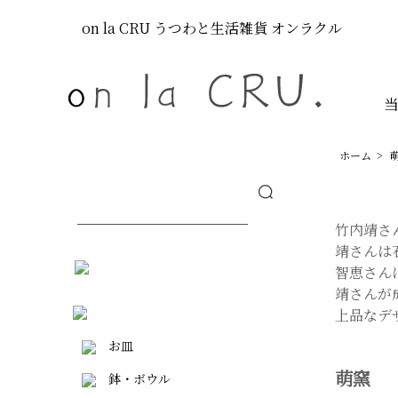
on la CRU
うつわと生活雑貨
オンラクル
ホーム
>
竹内靖さ
靖さんは
智恵さん
靖さんが
上品なデ
お皿
萌窯
鉢・ボウル