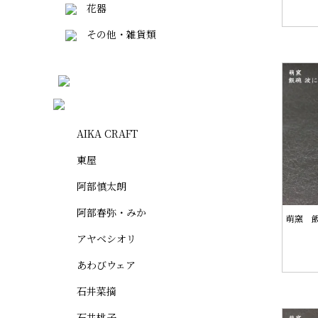
花器
その他・雑貨類
AIKA CRAFT
東屋
阿部慎太朗
阿部春弥・みか
萌窯 飯
アヤベシオリ
あわびウェア
石井菜摘
石井桃子