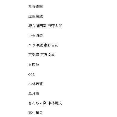
九谷青窯
虚空蔵窯
源右衛門窯 市野太郎
小石原焼
コウホ窯 市野吉記
荒楽窯 荒賀文成
呉瑛姫
cot.
小林巧征
皐月窯
さんちゃ窯 中林範夫
志村和晃