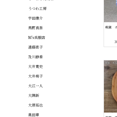
うつわ工房
宇田康介
萌窯 ポ
馬野真吾
M's呉服店
3
遠藤素子
及川静香
大井寛史
大井萌子
大江一人
大隅新
大原拓也
奥田章