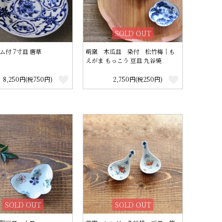
SOLD OUT
ム付 7寸皿 唐草
萌窯 木瓜皿 染付 松竹梅│も
えがま もっこう 豆皿 九谷焼
8,250円(税750円)
2,750円(税250円)
SOLD OUT
SOLD OUT