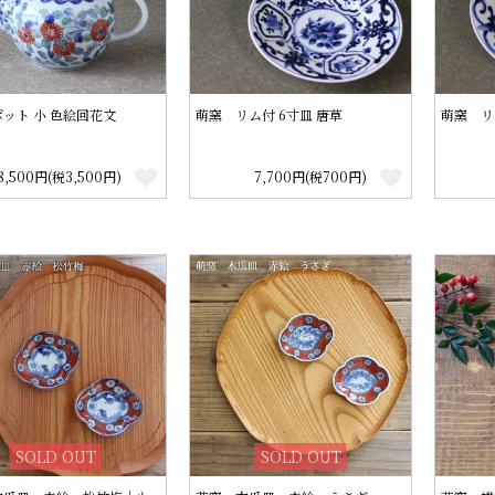
ット 小 色絵回花文
萌窯 リム付 6寸皿 唐草
萌窯 リ
8,500円(税3,500円)
7,700円(税700円)
SOLD OUT
SOLD OUT