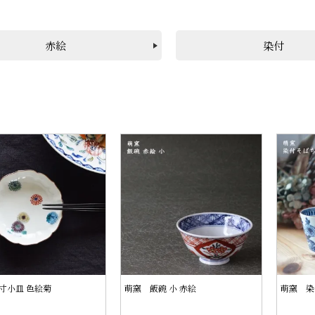
赤絵
染付
寸小皿 色絵菊
萌窯 飯碗 小 赤絵
萌窯 染