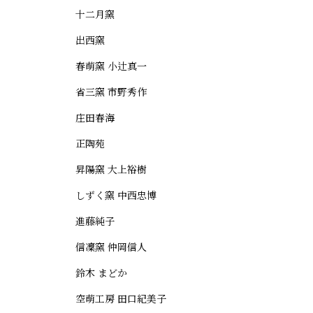
十二月窯
出西窯
春萌窯 小辻真一
省三窯 市野秀作
庄田春海
正陶苑
昇陽窯 大上裕樹
しずく窯 中西忠博
進藤純子
信凜窯 仲岡信人
鈴木 まどか
空萌工房 田口紀美子