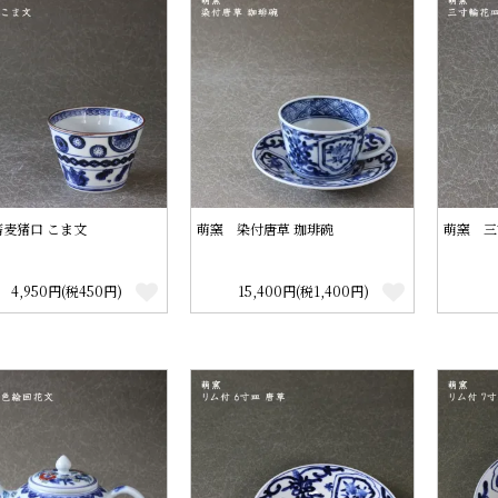
麦猪口 こま文
萌窯 染付唐草 珈琲碗
萌窯 三
4,950円(税450円)
15,400円(税1,400円)