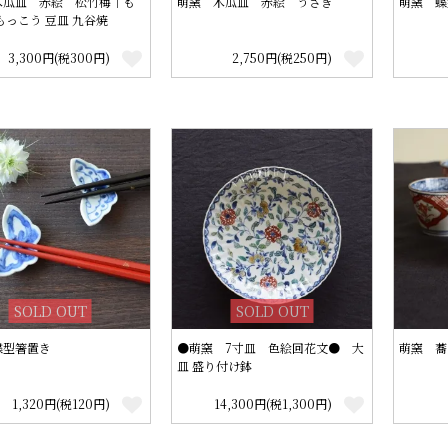
木瓜皿 赤絵 松竹梅│も
萌窯 木瓜皿 赤絵 うさぎ
萌窯 蝶
もっこう 豆皿 九谷焼
3,300円(税300円)
2,750円(税250円)
SOLD OUT
SOLD OUT
蝶型箸置き
●萌窯 7寸皿 色絵回花文● 大
萌窯 蕎
皿 盛り付け鉢
1,320円(税120円)
14,300円(税1,300円)