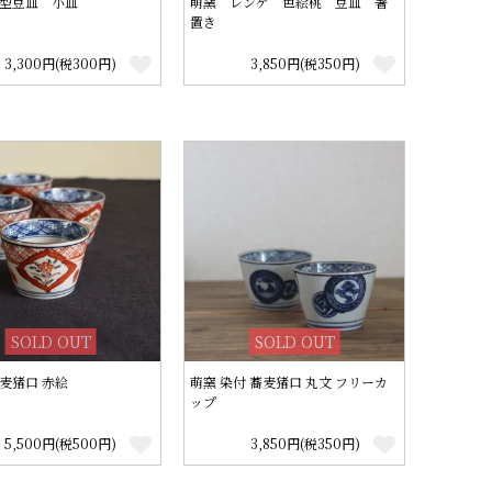
型豆皿 小皿
萌窯 レンゲ 色絵桃 豆皿 箸
置き
3,300円(税300円)
3,850円(税350円)
SOLD OUT
SOLD OUT
麦猪口 赤絵
萌窯 染付 蕎麦猪口 丸文 フリーカ
ップ
5,500円(税500円)
3,850円(税350円)