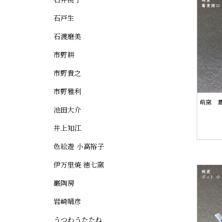
石戸生
石渡磨美
市野耕
市野貴之
市野雅利
萌窯 蕎
池田大介
井上知江
色絵遊 小高裕子
伊万里焼 徳七窯
巌陶房
岩崎晴彦
うつわうたたね