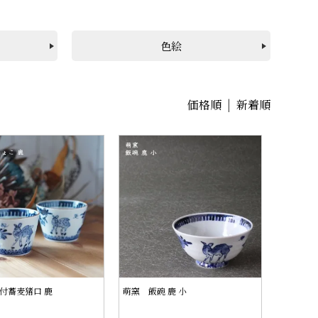
色絵
価格順
|
新着順
付蕎麦猪口 鹿
萌窯 飯碗 鹿 小