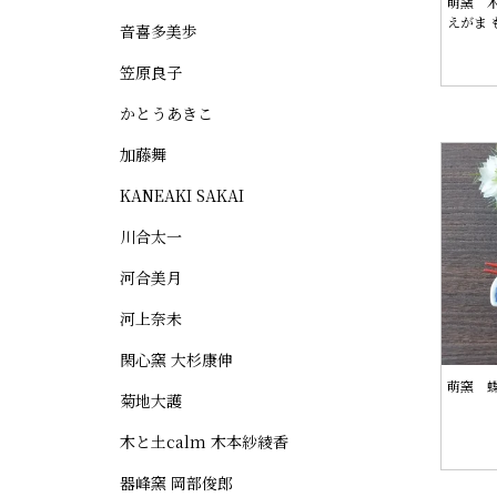
萌窯 
えがま 
音喜多美歩
笠原良子
かとうあきこ
加藤舞
KANEAKI SAKAI
川合太一
河合美月
河上奈未
閑心窯 大杉康伸
萌窯 
菊地大護
木と土calm 木本紗綾香
器峰窯 岡部俊郎