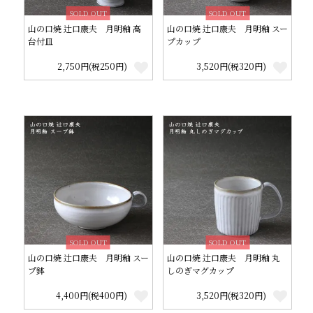
SOLD OUT
SOLD OUT
山の口焼 辻口康夫 月明釉 高
山の口焼 辻口康夫 月明釉 スー
台付皿
プカップ
2,750円(税250円)
3,520円(税320円)
SOLD OUT
SOLD OUT
山の口焼 辻口康夫 月明釉 スー
山の口焼 辻口康夫 月明釉 丸
プ鉢
しのぎマグカップ
4,400円(税400円)
3,520円(税320円)