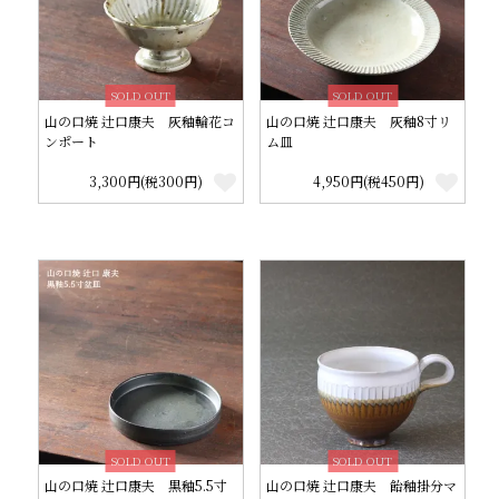
SOLD OUT
SOLD OUT
山の口焼 辻口康夫 灰釉輪花コ
山の口焼 辻口康夫 灰釉8寸リ
ンポート
ム皿
3,300円(税300円)
4,950円(税450円)
SOLD OUT
SOLD OUT
山の口焼 辻口康夫 黒釉5.5寸
山の口焼 辻口康夫 飴釉掛分マ