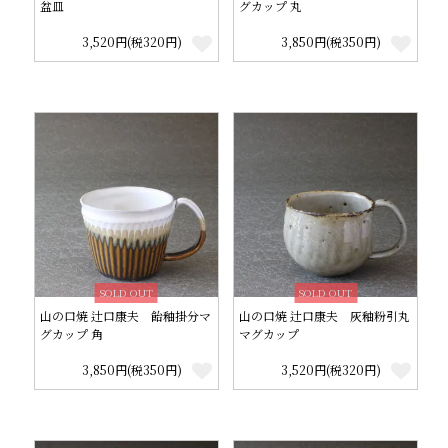
盆皿
グカップ 丸
3,520円(税320円)
3,850円(税350円)
SOLD OUT
SOLD OUT
山の口焼 辻口康夫 飴釉掛分マ
山の口焼 辻口康夫 灰釉粉引丸
グカップ 角
マグカップ
3,850円(税350円)
3,520円(税320円)