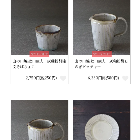
SOLD OUT
SOLD OUT
山の口焼 辻口康夫 灰釉粉引線
山の口焼 辻口康夫 灰釉粉引し
文そばちょこ
のぎピッチャー
2,750円(税250円)
6,380円(税580円)