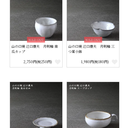
SOLD OUT
SOLD OUT
山の口焼 辻口康夫 月明釉 南
山の口焼 辻口康夫 月明釉 三
瓜カップ
つ葉小鉢
2,750円(税250円)
1,980円(税180円)