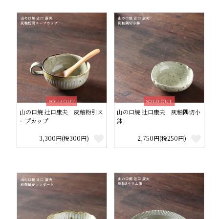
SOLD OUT
SOLD OUT
山の口焼 辻口康夫 灰釉粉引ス
山の口焼 辻口康夫 灰釉隅切小
ープカップ
鉢
3,300円(税300円)
2,750円(税250円)