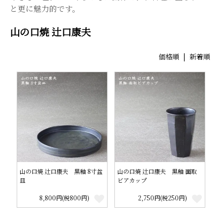
と更に魅力的です。
山の口焼 辻口康夫
価格順
|
新着順
山の口焼 辻口康夫 黒釉 8寸盆
山の口焼 辻口康夫 黒釉 面取
皿
ビアカップ
8,800円(税800円)
2,750円(税250円)