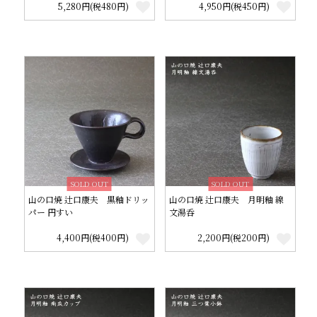
5,280円(税480円)
4,950円(税450円)
SOLD OUT
SOLD OUT
山の口焼 辻口康夫 黒釉ドリッ
山の口焼 辻口康夫 月明釉 線
パー 円すい
文湯呑
4,400円(税400円)
2,200円(税200円)