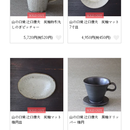
SOLD OUT
SOLD OUT
山の口焼 辻口康夫 灰釉粉引丸
山の口焼 辻口康夫 灰釉マット
しのぎピッチャー
7寸皿
5,720円(税520円)
4,950円(税450円)
SOLD OUT
SOLD OUT
山の口焼 辻口康夫 灰釉マット
山の口焼 辻口康夫 黒釉ドリッ
楕円皿
パー 楕円