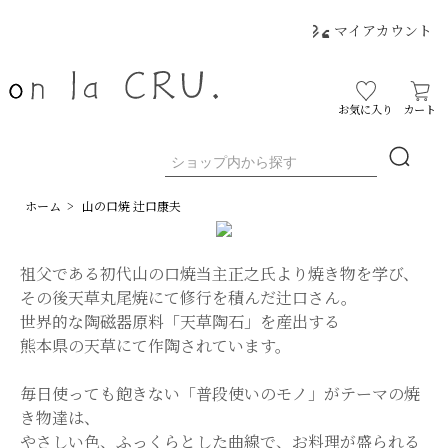
マイアカウント
お気に入り
カート
ホーム
>
山の口焼 辻口康夫
祖父である初代山の口焼当主正之氏より焼き物を学び、
その後天草丸尾焼にて修行を積んだ辻口さん。
世界的な陶磁器原料「天草陶石」を産出する
熊本県の天草にて作陶されています。
毎日使っても飽きない「普段使いのモノ」がテーマの焼
き物達は、
やさしい色、ふっくらとした曲線で、お料理が盛られる