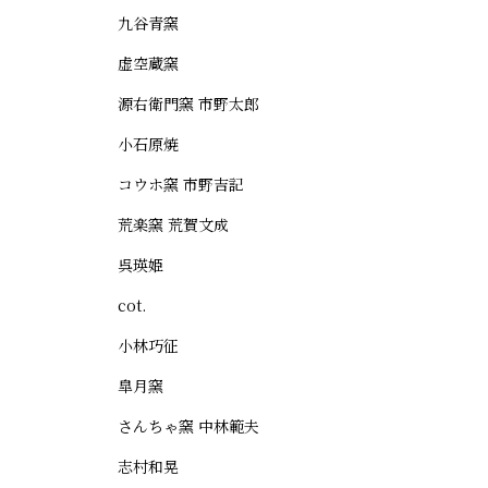
九谷青窯
虚空蔵窯
源右衛門窯 市野太郎
小石原焼
コウホ窯 市野吉記
荒楽窯 荒賀文成
呉瑛姫
cot.
小林巧征
皐月窯
さんちゃ窯 中林範夫
志村和晃