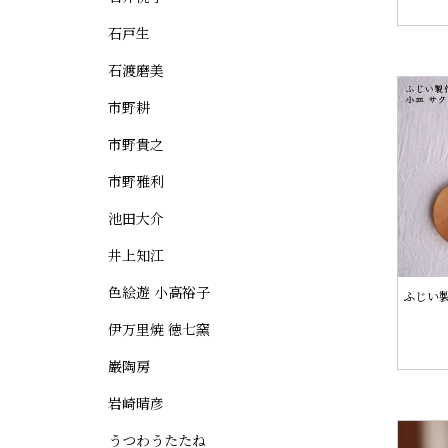
石戸生
石渡磨美
市野耕
市野貴之
市野雅利
池田大介
井上知江
色絵遊 小高裕子
ふじい製
伊万里焼 徳七窯
巌陶房
岩崎晴彦
うつわうたたね