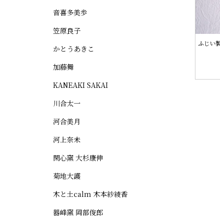
音喜多美歩
笠原良子
ふじい製
かとうあきこ
加藤舞
KANEAKI SAKAI
川合太一
河合美月
河上奈未
閑心窯 大杉康伸
菊地大護
木と土calm 木本紗綾香
器峰窯 岡部俊郎