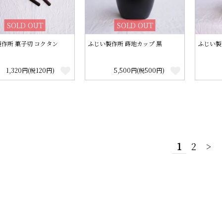
SOLD OUT
SOLD OUT
作所 菓子切 コクタン
ふじい製作所 蒔地カップ 黒
ふじい製
1,320円(税120円)
5,500円(税500円)
1
2
>