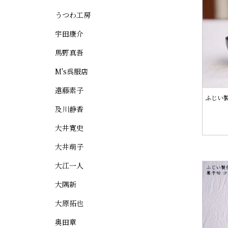
うつわ工房
宇田康介
馬野真吾
M's呉服店
遠藤素子
ふじい製
及川静香
大井寛史
大井萌子
大江一人
大隅新
大原拓也
奥田章