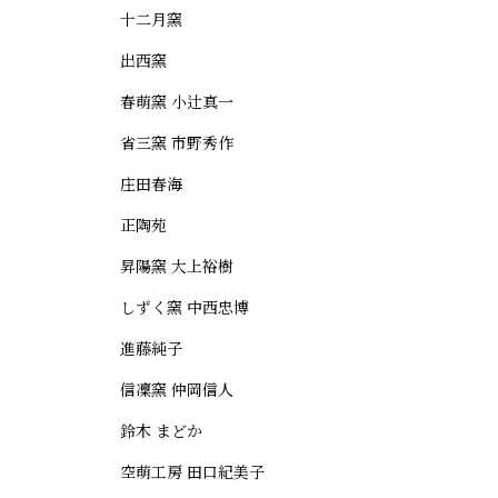
十二月窯
出西窯
春萌窯 小辻真一
省三窯 市野秀作
庄田春海
正陶苑
昇陽窯 大上裕樹
しずく窯 中西忠博
進藤純子
信凜窯 仲岡信人
鈴木 まどか
空萌工房 田口紀美子