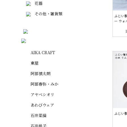
花器
その他・雑貨類
ふじい
ー ウォ
AIKA CRAFT
東屋
阿部慎太朗
阿部春弥・みか
アヤベシオリ
あわびウェア
ふじい製
石井菜摘
石井桃子