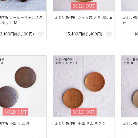
SOLD OUT
製作所 コーヒーキャニスタ
ふじい製作所 シャカ盆 クリ 30cm
ふじい製
ルナット M
m
12,100円(税1,100円)
15,400円(税1,400円)
1
SOLD OUT
SOLD OUT
作所 小皿 リム 茶
ふじい製作所 小皿 リム サクラ
ふじい製