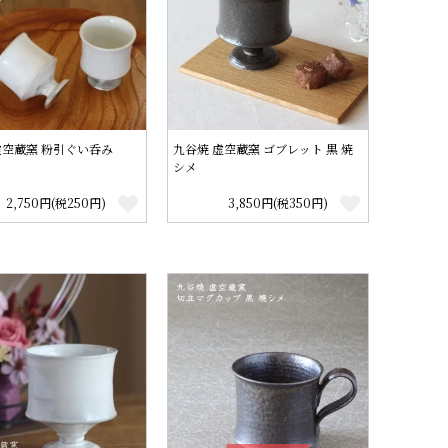
虚空蔵窯 粉引ぐい呑み
九谷焼 虚空蔵窯 ゴブレット 黒 焼
シメ
2,750円(税250円)
3,850円(税350円)