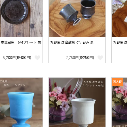
虚空蔵窯 6号プレート 黒
九谷焼 虚空蔵窯 ぐい呑み 黒
九谷焼 
5,280円(税480円)
2,750円(税250円)
再入荷