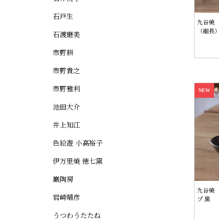
石戸生
九谷焼
（細長
石渡磨美
市野耕
市野貴之
市野雅利
NEW
池田大介
井上知江
色絵遊 小高裕子
伊万里焼 徳七窯
巌陶房
九谷焼
岩崎晴彦
プ 黒
うつわうたたね