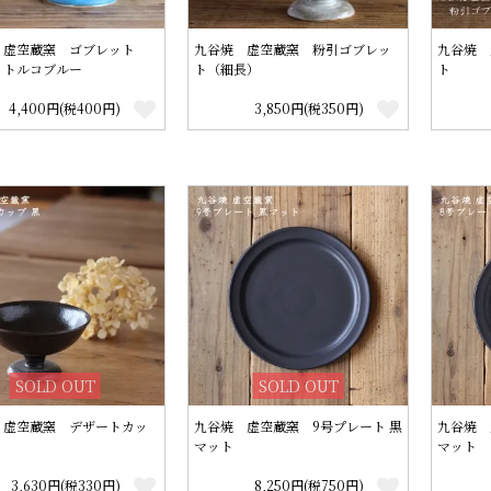
 虚空蔵窯 ゴブレット
九谷焼 虚空蔵窯 粉引ゴブレッ
九谷焼 
）トルコブルー
ト（細長）
ト
4,400円(税400円)
3,850円(税350円)
SOLD OUT
SOLD OUT
 虚空蔵窯 デザートカッ
九谷焼 虚空蔵窯 9号プレート 黒
九谷焼 
マット
マット
3,630円(税330円)
8,250円(税750円)