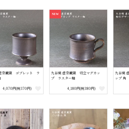
NEW
 虚空蔵窯 ゴブレット ラ
九谷焼 虚空蔵窯 切立マグカッ
九谷焼 
釉
プ ラスター釉
ップ 角
4,070円(税370円)
4,180円(税380円)