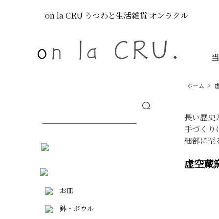
on la CRU
うつわと生活雑貨
オンラクル
ホーム
>
長い歴史
手づくり
細部に至
虚空蔵
お皿
鉢・ボウル