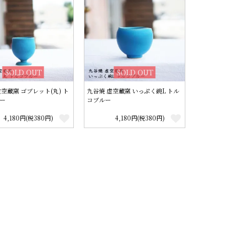
SOLD OUT
SOLD OUT
空蔵窯 ゴブレット(丸) ト
九谷焼 虚空蔵窯 いっぷく碗L トル
ー
コブルー
4,180円(税380円)
4,180円(税380円)