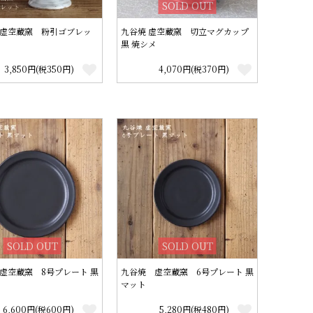
SOLD OUT
虚空蔵窯 粉引ゴブレッ
九谷焼 虚空蔵窯 切立マグカップ
黒 焼シメ
3,850円(税350円)
4,070円(税370円)
SOLD OUT
SOLD OUT
虚空蔵窯 8号プレート 黒
九谷焼 虚空蔵窯 6号プレート 黒
マット
6,600円(税600円)
5,280円(税480円)