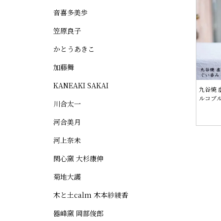
音喜多美歩
笠原良子
かとうあきこ
加藤舞
KANEAKI SAKAI
九谷焼 
ルコブ
川合太一
河合美月
河上奈未
閑心窯 大杉康伸
菊地大護
木と土calm 木本紗綾香
器峰窯 岡部俊郎