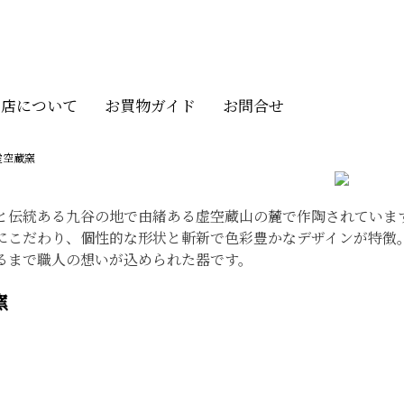
当店について
お買物ガイド
お問合せ
虚空蔵窯
と伝統ある九谷の地で由緒ある虚空蔵山の麓で作陶されていま
にこだわり、個性的な形状と斬新で色彩豊かなデザインが特徴
るまで職人の想いが込められた器です。
窯