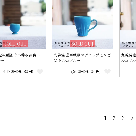
SOLD OUT
SOLD OUT
虚空蔵窯 ぐい呑み 高台 ト
九谷焼 虚空蔵窯 マグカップ しのぎ
九谷焼 虚
ルー
② トルコブルー
ルコブル
4,180円(税380円)
5,500円(税500円)
1
2
3
>