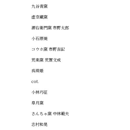
九谷青窯
虚空蔵窯
源右衛門窯 市野太郎
小石原焼
コウホ窯 市野吉記
荒楽窯 荒賀文成
呉瑛姫
cot.
小林巧征
皐月窯
さんちゃ窯 中林範夫
志村和晃