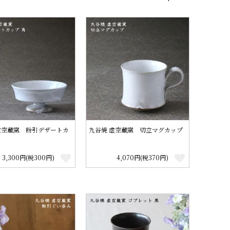
虚空蔵窯 粉引デザートカ
九谷焼 虚空蔵窯 切立マグカップ
3,300円(税300円)
4,070円(税370円)