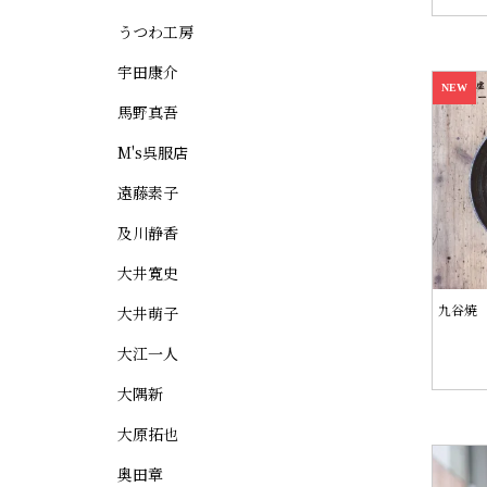
うつわ工房
宇田康介
NEW
馬野真吾
M's呉服店
遠藤素子
及川静香
大井寛史
九谷焼 
大井萌子
大江一人
大隅新
大原拓也
奥田章