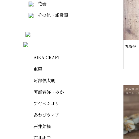
花器
その他・雑貨類
九谷焼 
AIKA CRAFT
東屋
阿部慎太朗
阿部春弥・みか
アヤベシオリ
あわびウェア
石井菜摘
石井桃子