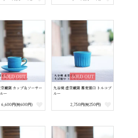
SOLD OUT
SOLD OUT
虚空蔵窯 カップ＆ソーサー
九谷焼 虚空蔵窯 蕎麦猪口 トルコブ
ルー
ルー
6,600円(税600円)
2,750円(税250円)