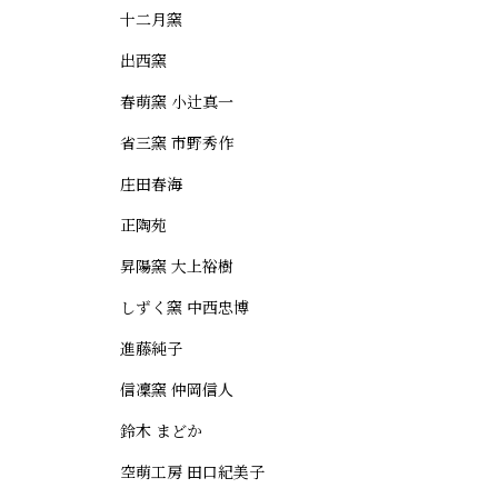
十二月窯
出西窯
春萌窯 小辻真一
省三窯 市野秀作
庄田春海
正陶苑
昇陽窯 大上裕樹
しずく窯 中西忠博
進藤純子
信凜窯 仲岡信人
鈴木 まどか
空萌工房 田口紀美子