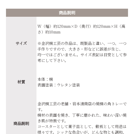
商品説明
W（幅）約120mm×D（奥行）約120mm×H（高
さ）約10mm
サイズ
※金沢桐工芸の作品は、既製品と違い、一つ、一つ
手作りですので、大きさ・形などに誤差が生じ、
均一ではございません。サイズ表記は目安として参
考にして下さい。 ﾠ
本体：桐
材質
表面塗装：ウレタン塗装
金沢桐工芸の老舗・岩本清商店の焼桐の角トレーで
す。
桐材の表面を焼き、丁寧に磨かれた、味わい深い焼
き肌が特徴です。
商品説明
コースターとして菓子皿として、敷板として用途は
様々です。シックな色合いが、どんな物とも調和、