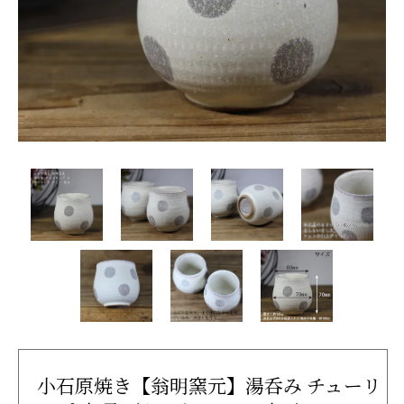
小石原焼き【翁明窯元】湯呑み チューリ