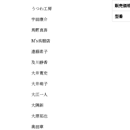
販売価
うつわ工房
型番
宇田康介
馬野真吾
M's呉服店
遠藤素子
及川静香
大井寛史
大井萌子
大江一人
大隅新
大原拓也
奥田章