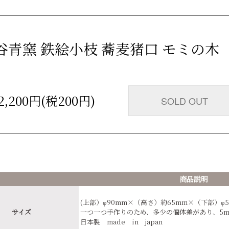
谷青窯 鉄絵小枝 蕎麦猪口 モミの木
2,200円(税200円)
SOLD OUT
商品説明
(上部）φ90mm×（高さ）約65mm×（下部）φ5
サイズ
一つ一つ手作りのため、多少の個体差があり、5
日本製 made in japan