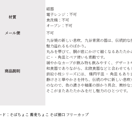
磁器
電子レンジ：不可
材質
食洗機：不可
オーブン：不可
メール便
不可
九谷焼の新しい息吹、九谷青窯の器は、伝統的な
魅力溢れるものばかり。
丸みを帯びて、胴が底にかけて細くなるあたたか
に・・角皿とペア使いも素敵です。
緩やかなカーブが飲み物も飲みやすく、デザート
和食器でありながら、北欧食器などと合わせても
商品説明
鉄絵小枝シリーズには、 楕円平皿 ・ 角皿 もあり
静けさと華やかさを持ち、伝統の中に新しい息吹
のなので、色の濃さや釉薬の掛かり具合、微妙な
そこがまたあたたかみをだし魅力のひとつです。
ード：そばちょこ 蕎麦ちょこ そば猪口 フリーカップ