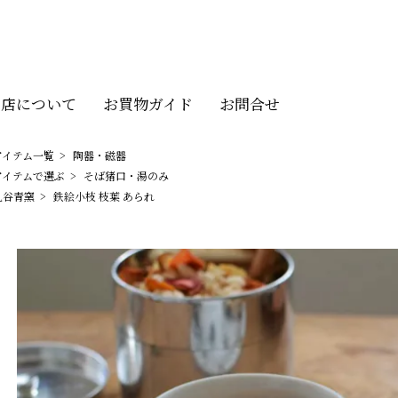
当店について
お買物ガイド
お問合せ
アイテム一覧
>
陶器・磁器
アイテムで選ぶ
>
そば猪口・湯のみ
九谷青窯
>
鉄絵小枝 枝葉 あられ