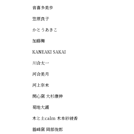
音喜多美歩
笠原良子
かとうあきこ
加藤舞
KANEAKI SAKAI
川合太一
河合美月
河上奈未
閑心窯 大杉康伸
菊地大護
木と土calm 木本紗綾香
器峰窯 岡部俊郎