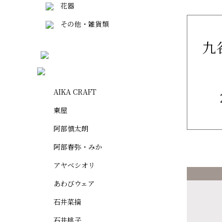
花器
その他・雑貨類
九
AIKA CRAFT
東屋
阿部慎太朗
阿部春弥・みか
アヤベシオリ
あわびウェア
石井菜摘
石井桃子