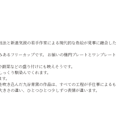
技法と新進気鋭の若手作家による現代的な色絵が見事に融合した
みあるフリーカップです。 お揃いの楕円プレートとワンプレート
や副菜などの盛り付けにも映えそうです。
しっくり馴染んでくれます。
ます。
を吹き込んだ九谷青窯の作品は、すべての工程が手仕事によるも
大きさの違い、ひとつひとつ少しずつ表情が違います。