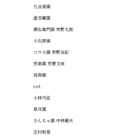
九谷青窯
虚空蔵窯
源右衛門窯 市野太郎
小石原焼
コウホ窯 市野吉記
荒楽窯 荒賀文成
呉瑛姫
cot.
小林巧征
皐月窯
さんちゃ窯 中林範夫
志村和晃