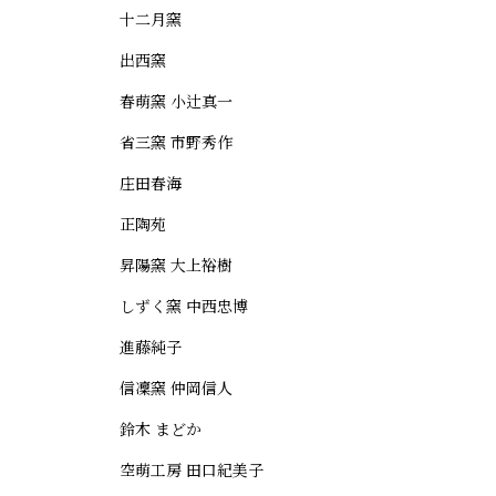
十二月窯
出西窯
春萌窯 小辻真一
省三窯 市野秀作
庄田春海
正陶苑
昇陽窯 大上裕樹
しずく窯 中西忠博
進藤純子
信凜窯 仲岡信人
鈴木 まどか
空萌工房 田口紀美子