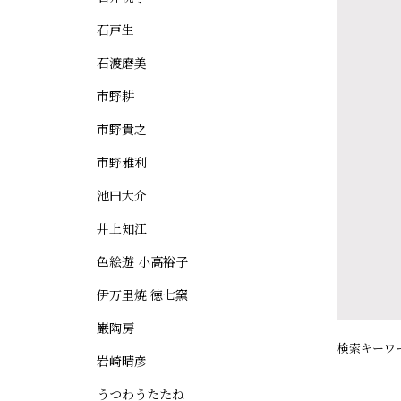
石戸生
石渡磨美
市野耕
市野貴之
市野雅利
池田大介
井上知江
色絵遊 小高裕子
伊万里焼 徳七窯
巌陶房
検索キーワ
岩崎晴彦
うつわうたたね