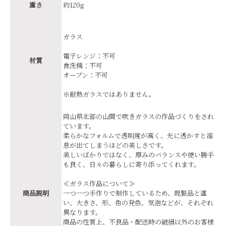
重さ
約120g
ガラス
電子レンジ：不可
材質
食洗機：不可
オーブン：不可
※耐熱ガラスではありません。
岡山県北部の山間で吹きガラスの作品づくりをされ
ています。
柔らかなフォルムで透明度が高く、光に透かすと溜
息が出てしまうほどの美しさです。
美しいばかりではなく、厚みのバランスや使い勝手
も良く、日々の暮らしに寄り添ってくれます。
≪ガラス作品について≫
商品説明
一つ一つ手作りで制作しているため、既製品と違
い、大きさ、形、色の発色、気泡などが、それぞれ
異なります。
商品の性質上、不良品・配送時の破損以外のお客様