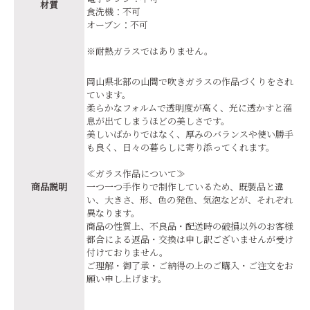
材質
食洗機：不可
オーブン：不可
※耐熱ガラスではありません。
岡山県北部の山間で吹きガラスの作品づくりをされ
ています。
柔らかなフォルムで透明度が高く、光に透かすと溜
息が出てしまうほどの美しさです。
美しいばかりではなく、厚みのバランスや使い勝手
も良く、日々の暮らしに寄り添ってくれます。
≪ガラス作品について≫
商品説明
一つ一つ手作りで制作しているため、既製品と違
い、大きさ、形、色の発色、気泡などが、それぞれ
異なります。
商品の性質上、不良品・配送時の破損以外のお客様
都合による返品・交換は申し訳ございませんが受け
付けておりません。
ご理解・御了承・ご納得の上のご購入・ご注文をお
願い申し上げます。