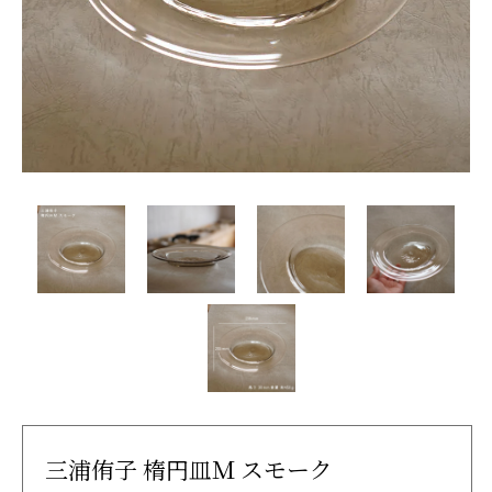
三浦侑子 楕円皿Ｍ スモーク