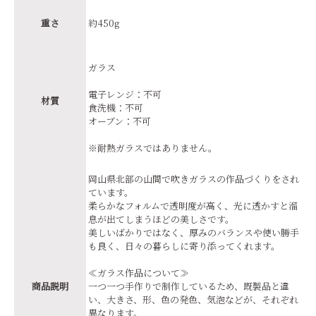
重さ
約450g
ガラス
電子レンジ：不可
材質
食洗機：不可
オーブン：不可
※耐熱ガラスではありません。
岡山県北部の山間で吹きガラスの作品づくりをされ
ています。
柔らかなフォルムで透明度が高く、光に透かすと溜
息が出てしまうほどの美しさです。
美しいばかりではなく、厚みのバランスや使い勝手
も良く、日々の暮らしに寄り添ってくれます。
≪ガラス作品について≫
商品説明
一つ一つ手作りで制作しているため、既製品と違
い、大きさ、形、色の発色、気泡などが、それぞれ
異なります。