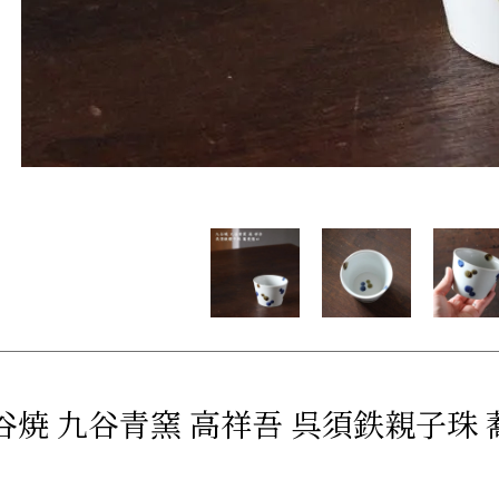
谷焼 九谷青窯 高祥吾 呉須鉄親子珠