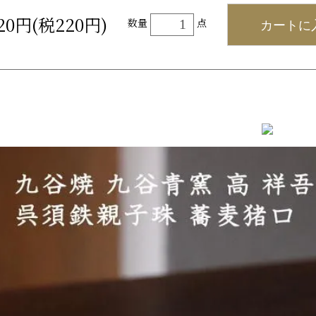
420円(税220円)
カートに
数量
点