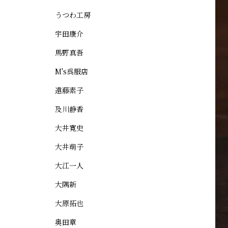
うつわ工房
宇田康介
馬野真吾
M's呉服店
遠藤素子
及川静香
大井寛史
大井萌子
大江一人
大隅新
大原拓也
奥田章