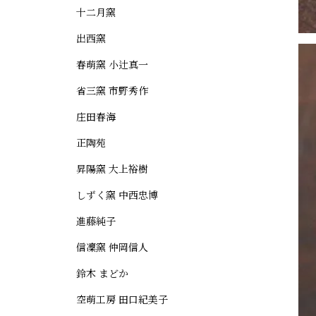
十二月窯
出西窯
春萌窯 小辻真一
省三窯 市野秀作
庄田春海
正陶苑
昇陽窯 大上裕樹
しずく窯 中西忠博
進藤純子
信凜窯 仲岡信人
鈴木 まどか
空萌工房 田口紀美子