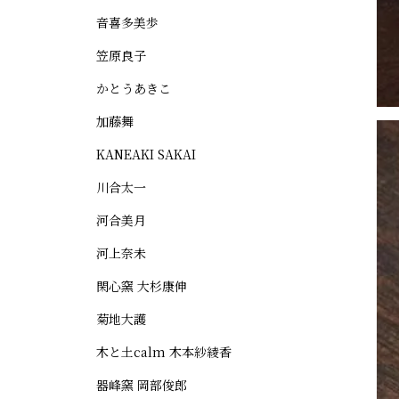
音喜多美歩
笠原良子
かとうあきこ
加藤舞
KANEAKI SAKAI
川合太一
河合美月
河上奈未
閑心窯 大杉康伸
菊地大護
木と土calm 木本紗綾香
器峰窯 岡部俊郎