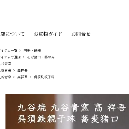
当店について
お買物ガイド
お問合せ
アイテム一覧
>
陶器・磁器
アイテムで選ぶ
>
そば猪口・湯のみ
九谷青窯
九谷青窯
>
高祥吾
九谷青窯
>
高祥吾
>
呉須鉄親子珠