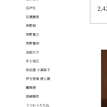
2,
石戸生
石渡磨美
市野耕
市野貴之
市野雅利
池田大介
井上知江
色絵遊 小高裕子
伊万里焼 徳七窯
巌陶房
岩崎晴彦
うつわうたたね