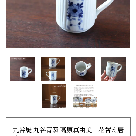
九谷焼 九谷青窯 高原真由美 花替え唐