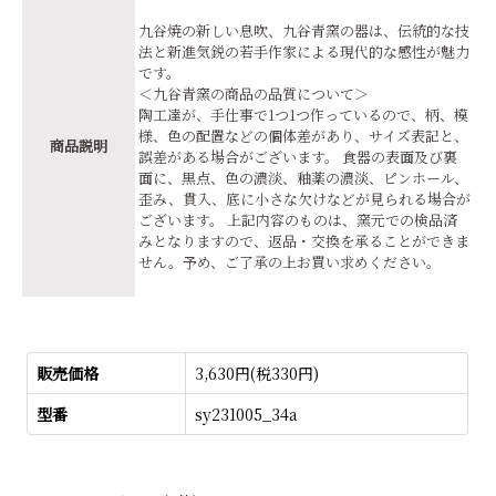
九谷焼の新しい息吹、九谷青窯の器は、伝統的な技
法と新進気鋭の若手作家による現代的な感性が魅力
です。
＜九谷青窯の商品の品質について＞
陶工達が、手仕事で1つ1つ作っているので、柄、模
様、色の配置などの個体差があり、サイズ表記と、
商品説明
誤差がある場合がございます。 食器の表面及び裏
面に、黒点、色の濃淡、釉薬の濃淡、ピンホール、
歪み、貫入、底に小さな欠けなどが見られる場合が
ございます。 上記内容のものは、窯元での検品済
みとなりますので、返品・交換を承ることができま
せん。予め、ご了承の上お買い求めください。
販売価格
3,630円(税330円)
型番
sy231005_34a