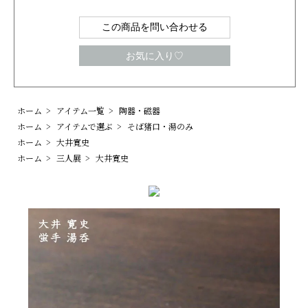
この商品を問い合わせる
お気に入り♡
ホーム
>
アイテム一覧
>
陶器・磁器
ホーム
>
アイテムで選ぶ
>
そば猪口・湯のみ
ホーム
>
大井寛史
ホーム
>
三人展
>
大井寛史