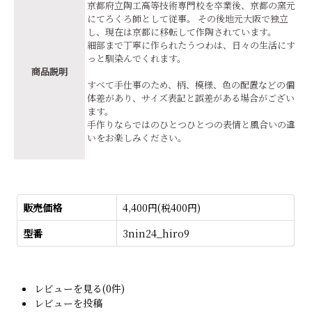
京都府立陶工高等技術専門校を卒業後、京都の窯元
にてろくろ師として従事。 その後地元大阪で独立
し、現在は京都に移転して作陶されています。
細部まで丁寧に作られたうつわは、日々の生活にす
っと馴染んでくれます。
商品説明
すべて手仕事のため、柄、模様、色の配置などの個
体差があり、サイズ表記と誤差がある場合がござい
ます。
手作りならではのひとつひとつの表情と風合いの違
いをお楽しみください。
販売価格
4,400円(税400円)
型番
3nin24_hiro9
レビューを見る(0件)
レビューを投稿