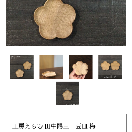
工房えらむ 田中陽三 豆皿 梅