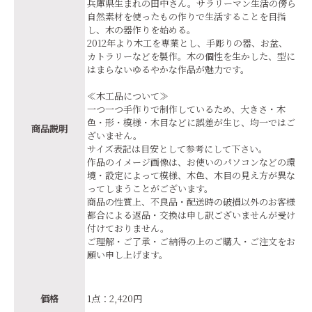
兵庫県生まれの田中さん。サラリーマン生活の傍ら
自然素材を使ったもの作りで生活することを目指
し、木の器作りを始める。
2012年より木工を専業とし、手彫りの器、お盆、
カトラリーなどを製作。木の個性を生かした、型に
はまらないゆるやかな作品が魅力です。
≪木工品について≫
一つ一つ手作りで制作しているため、大きさ・木
色・形・模様・木目などに誤差が生じ、均一ではご
商品説明
ざいません。
サイズ表記は目安として参考にして下さい。
作品のイメージ画像は、お使いのパソコンなどの環
境・設定によって模様、木色、木目の見え方が異な
ってしまうことがございます。
商品の性質上、不良品・配送時の破損以外のお客様
都合による返品・交換は申し訳ございませんが受け
付けておりません。
ご理解・ご了承・ご納得の上のご購入・ご注文をお
願い申し上げます。
価格
1点：2,420円