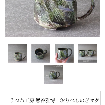
うつわ工房 熊谷雅博 おりべしのぎマグ