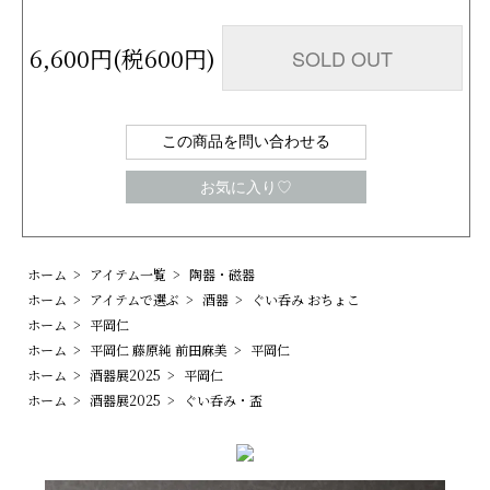
6,600円(税600円)
SOLD OUT
この商品を問い合わせる
お気に入り♡
ホーム
>
アイテム一覧
>
陶器・磁器
ホーム
>
アイテムで選ぶ
>
酒器
>
ぐい呑み おちょこ
ホーム
>
平岡仁
ホーム
>
平岡仁 藤原純 前田麻美
>
平岡仁
ホーム
>
酒器展2025
>
平岡仁
ホーム
>
酒器展2025
>
ぐい呑み・盃