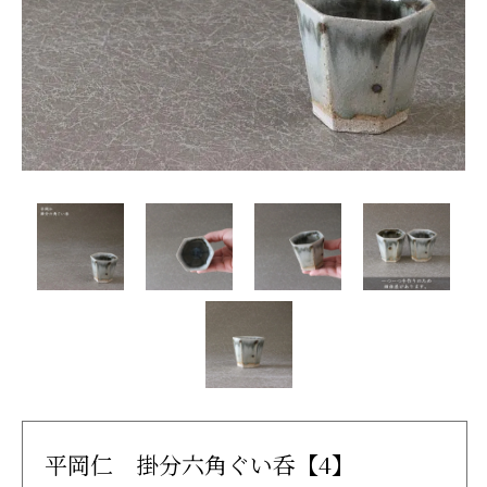
平岡仁 掛分六角ぐい呑【4】