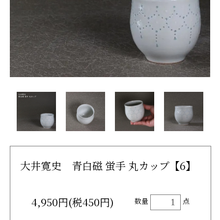
大井寛史 青白磁 蛍手 丸カップ【6】
4,950円(税450円)
数量
点