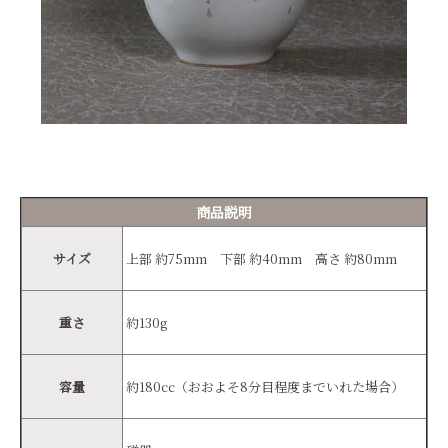
商品説明
サイズ
上部 約75mm 下部 約40mm 高さ 約80mm
重さ
約130g
容量
約180cc（おおよそ8分目程度までいれた場合）