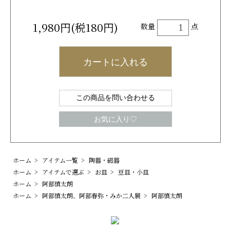
1,980円(税180円)
数量
点
カートに入れる
この商品を問い合わせる
お気に入り♡
ホーム
>
アイテム一覧
>
陶器・磁器
ホーム
>
アイテムで選ぶ
>
お皿
>
豆皿・小皿
ホーム
>
阿部慎太朗
ホーム
>
阿部慎太朗、阿部春弥・みか二人展
>
阿部慎太朗