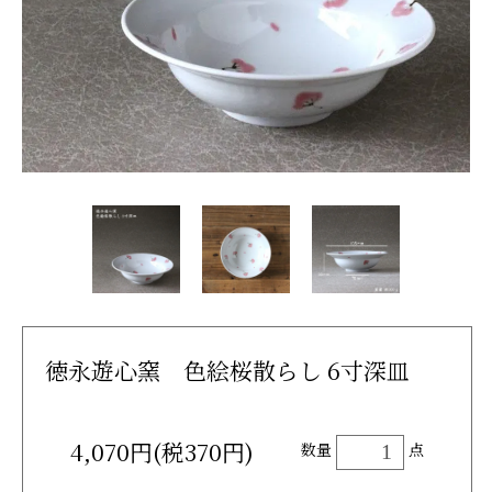
徳永遊心窯 色絵桜散らし 6寸深皿
4,070円(税370円)
数量
点