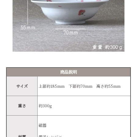
商品説明
サイズ
上部約185mm 下部約70mm 高さ約55mm
重さ
約300g
磁器
材質
電子レンジ×