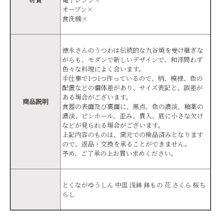
オーブン×
食洗機×
徳永さんのうつわは伝統的な九谷焼を受け継ぎな
がらも、モダンで新しいデザインで、和洋問わず
色々な料理によく合います。
手仕事で1つ1つ作っているので、柄、模様、色の
配置などの個体差があり、サイズ表記と、誤差が
ある場合がございます。
商品説明
食器の表面及び裏面に、黒点、色の濃淡、釉薬の
濃淡、ピンホール、歪み、貫入、底に小さな欠け
などが見られる場合がございます。
上記内容のものは、窯元での検品済みとなります
ので、返品・交換を承ることができません。
予め、ご了承の上お買い求めください。
とくながゆうしん 中皿 浅鉢 鉢もの 花 さくら 桜ち
らし