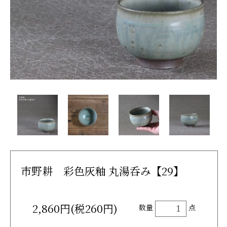
市野耕 彩色灰釉 丸湯呑み【29】
2,860円(税260円)
数量
点