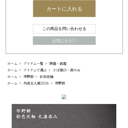
カートに入れる
この商品を問い合わせる
お気に入り♡
ホーム
>
アイテム一覧
>
陶器・磁器
ホーム
>
アイテムで選ぶ
>
そば猪口・湯のみ
ホーム
>
市野耕
>
彩色灰釉
ホーム
>
丹波五人展2026
>
市野耕