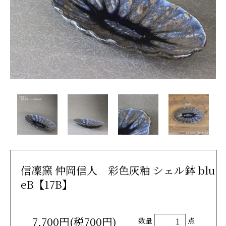
信凜窯 仲岡信人 彩色灰釉 シェル鉢 blu
eB【17B】
7,700円(税700円)
数量
点