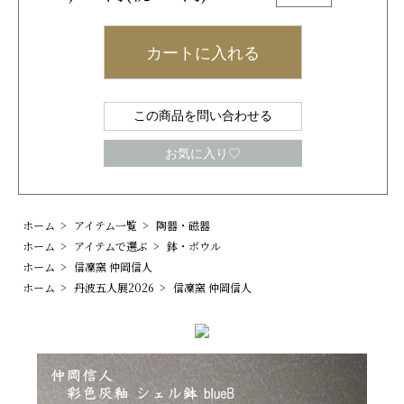
カートに入れる
この商品を問い合わせる
お気に入り♡
ホーム
>
アイテム一覧
>
陶器・磁器
ホーム
>
アイテムで選ぶ
>
鉢・ボウル
ホーム
>
信凜窯 仲岡信人
ホーム
>
丹波五人展2026
>
信凜窯 仲岡信人