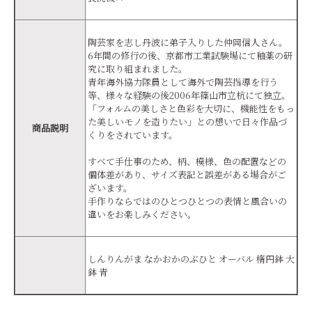
陶芸家を志し丹波に弟子入りした仲岡信人さん。
6年間の修行の後、京都市工業試験場にて釉薬の研
究に取り組まれました。
青年海外協力隊員として海外で陶芸指導を行う
等、様々な経験の後2006年篠山市立杭にて独立。
「フォルムの美しさと色彩を大切に、機能性をもっ
た美しいモノを造りたい」との想いで日々作品づ
商品説明
くりをされています。
すべて手仕事のため、柄、模様、色の配置などの
個体差があり、サイズ表記と誤差がある場合がご
ざいます。
手作りならではのひとつひとつの表情と風合いの
違いをお楽しみください。
しんりんがま なかおかのぶひと オーバル 楕円鉢 大
鉢 青