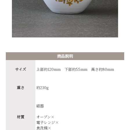
商品説明
サイズ
上部約120mm 下部約55mm 高さ約80mm
重さ
約230g
磁器
材質
オーブン×
電子レンジ×
食洗機×