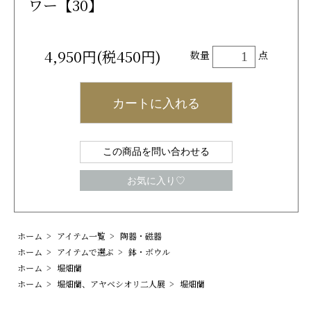
ワー【30】
4,950円(税450円)
数量
点
カートに入れる
この商品を問い合わせる
お気に入り♡
ホーム
>
アイテム一覧
>
陶器・磁器
ホーム
>
アイテムで選ぶ
>
鉢・ボウル
ホーム
>
堀畑蘭
ホーム
>
堀畑蘭、アヤベシオリ二人展
>
堀畑蘭