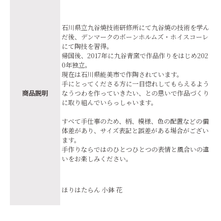
石川県立九谷焼技術研修所にて九谷焼の技術を学ん
だ後、デンマークのボーンホルムズ・ホイスコーレ
にて陶技を習得。
帰国後、2017年に九谷青窯で作品作りをはじめ202
0年独立。
現在は石川県能美市で作陶されています。
手にとってくださる方に一目惚れしてもらえるよう
商品説明
なうつわを作っていきたい、との思いで作品づくり
に取り組んでいらっしゃいます。
すべて手仕事のため、柄、模様、色の配置などの個
体差があり、サイズ表記と誤差がある場合がござい
ます。
手作りならではのひとつひとつの表情と風合いの違
いをお楽しみください。
ほりはたらん 小鉢 花