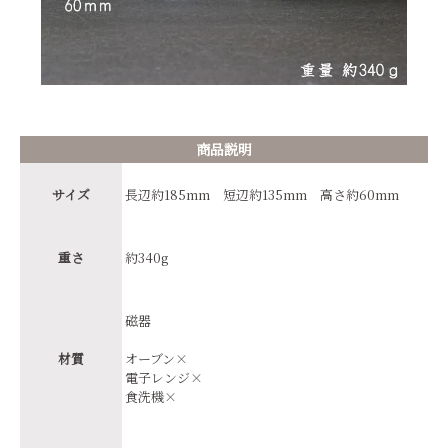
商品説明
サイズ
長辺約185mm 短辺約135mm 高さ約60mm
重さ
約340g
磁器
材質
オーブン×
電子レンジ×
食洗機×