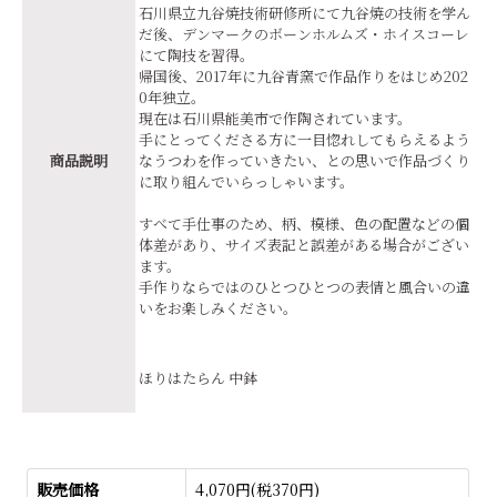
石川県立九谷焼技術研修所にて九谷焼の技術を学ん
だ後、デンマークのボーンホルムズ・ホイスコーレ
にて陶技を習得。
帰国後、2017年に九谷青窯で作品作りをはじめ202
0年独立。
現在は石川県能美市で作陶されています。
手にとってくださる方に一目惚れしてもらえるよう
商品説明
なうつわを作っていきたい、との思いで作品づくり
に取り組んでいらっしゃいます。
すべて手仕事のため、柄、模様、色の配置などの個
体差があり、サイズ表記と誤差がある場合がござい
ます。
手作りならではのひとつひとつの表情と風合いの違
いをお楽しみください。
ほりはたらん 中鉢
販売価格
4,070円(税370円)