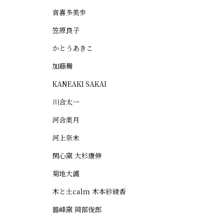
音喜多美歩
笠原良子
かとうあきこ
加藤舞
KANEAKI SAKAI
川合太一
河合美月
河上奈未
閑心窯 大杉康伸
菊地大護
木と土calm 木本紗綾香
器峰窯 岡部俊郎