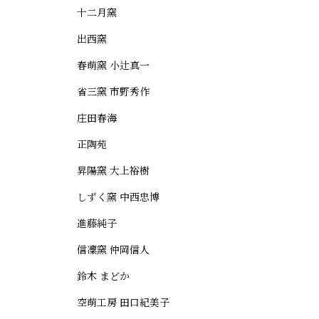
十二月窯
出西窯
春萌窯 小辻真一
省三窯 市野秀作
庄田春海
正陶苑
昇陽窯 大上裕樹
しずく窯 中西忠博
進藤純子
信凜窯 仲岡信人
鈴木 まどか
空萌工房 田口紀美子