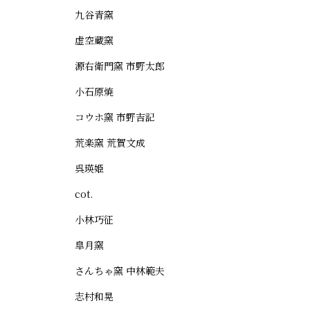
九谷青窯
虚空蔵窯
源右衛門窯 市野太郎
小石原焼
コウホ窯 市野吉記
荒楽窯 荒賀文成
呉瑛姫
cot.
小林巧征
皐月窯
さんちゃ窯 中林範夫
志村和晃