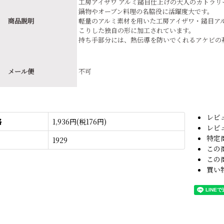
工房アイザワ アルミ鎚目仕上げの大人のカトラリ
鍋物やオーブン料理の名脇役に活躍度大です。
商品説明
軽量のアルミ素材を用いた工房アイザワ・鎚目ア
こりした独自の形に加工されています。
持ち手部分には、熱伝導を防いでくれるアケビの蔓
メール便
不可
レビ
格
1,936円(税176円)
レビ
特定
1929
この
この
買い