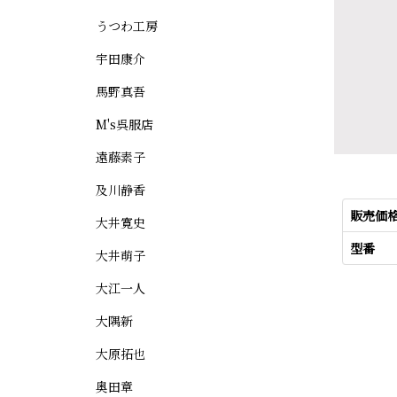
うつわ工房
宇田康介
馬野真吾
M's呉服店
遠藤素子
及川静香
販売価
大井寛史
型番
大井萌子
大江一人
大隅新
大原拓也
奥田章