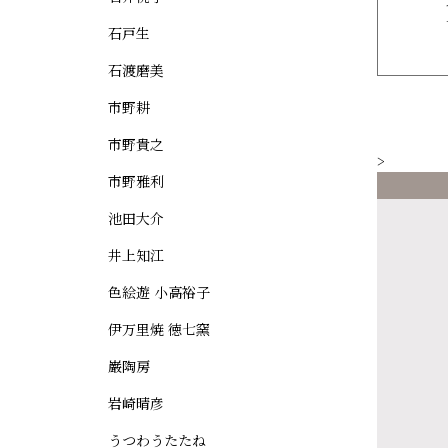
石戸生
石渡磨美
市野耕
市野貴之
>
市野雅利
池田大介
井上知江
色絵遊 小高裕子
伊万里焼 徳七窯
巌陶房
岩崎晴彦
うつわうたたね