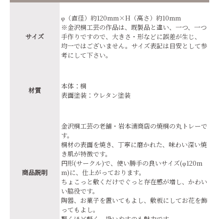
φ（直径）約120mm×H（高さ）約10mm
※金沢桐工芸の作品は、既製品と違い、一つ、一つ
サイズ
手作りですので、大きさ・形などに誤差が生じ、
均一ではございません。サイズ表記は目安として参
考にして下さい。 ﾠ
本体：桐
材質
表面塗装：ウレタン塗装
金沢桐工芸の老舗・岩本清商店の焼桐の丸トレーで
す。
桐材の表面を焼き、丁寧に磨かれた、味わい深い焼
き肌が特徴です。
円形(サークル)で、使い勝手の良いサイズ(φ120m
商品説明
m)に、仕上がっております。
ちょこっと敷くだけでぐっと存在感が増し、かわい
い脇役です。
陶器、お菓子を置いてもよし、敷板にしてお花を飾
ってもよし。
驚くほど軽く、扱いやすのも魅力です。